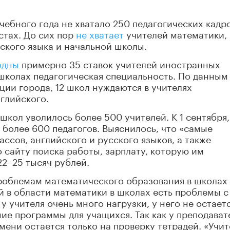
чебного года не хватало 250 педагогических кадро
стах. До сих пор
не хватает
учителей математики,
йского языка и начальной школы.
одны
примерно 35 ставок учителей иностранных
 школах педагогическая специальность. По данным
ии города, 12 школ нуждаются в учителях
нглийского.
 школ уволилось более 500 учителей. К 1 сентября,
более 600 педагогов. Выяснилось, что «самые
ссов, английского и русского языков, а также
 сайту поиска работы, зарплату, которую им
22–25 тысяч рублей.
 проблемам математического образования в школах
ей в области математики в школах есть проблемы с
у учителя очень много нагрузки, у него не остает
ие программы для учащихся. Так как у преподават
емени остается только на проверку тетрадей. «Учи