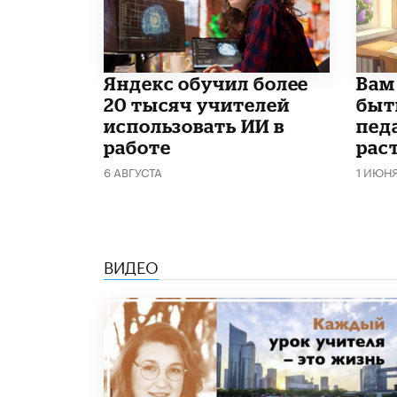
​Яндекс обучил более
​Вам
20 тысяч учителей
быт
использовать ИИ в
пед
работе
рас
6 АВГУСТА
1 ИЮН
ВИДЕО