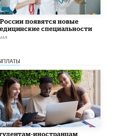
Академик РАН предупредил, что
ChatGPT отучит школьников думать
1 ИЮНЯ /
ШКОЛЬНИКИ
 России появятся новые
едицинские специальности
 МАЯ
ЫПЛАТЫ
тудентам-иностранцам