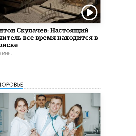
5 ИЮНЯ /
ЧТО ПРОИСХОДИТ?
«Евгений Онегин» станет обязательным
для повторения в 10–11-х классах
4 ИЮНЯ /
КАЧЕСТВО ОБРАЗОВАНИЯ
нтон Скулачев: Настоящий
читель все время находится в
В Общественной палате предложили
шить школьную форму с учетом
оиске
национальных традиций регионов
6 МИН.
4 ИЮНЯ /
ШКОЛЬНИКИ
В Госдуме предложили ввести онлайн-
формат для апелляций ЕГЭ
3 ИЮНЯ /
ЕГЭ И ОГЭ
ДОРОВЬЕ
​Яндекс выпустил бесплатный курс по
защите от ИИ-мошенничества
2 ИЮНЯ /
BIG DATA
В России начнут применять новые
подходы к разрешению конфликтов в
школах
2 ИЮНЯ /
ПОДРОСТКИ