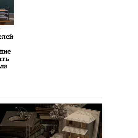
Рособрнадзор ответил на жалобы
школьников на ошибки в ЕГЭ по
русскому
8 ИЮНЯ /
ЕГЭ И ОГЭ
ы
елей
Школа «СКОЛКА» и Госкорпорация
«Росатом» подписали соглашение о
сотрудничестве
ние
8 ИЮНЯ /
ОБРАЗОВАТЕЛЬНАЯ ПОЛИТИКА
ать
ми
Депутаты призвали не отклонять
дипломы только из-за не пройденного
антиплагиата
5 ИЮНЯ /
ЧТО ПРОИСХОДИТ?
Минпросвещения просят добавить в
школьные учебники примеры женщин-
инженеров
5 ИЮНЯ /
УЧЕБНИКИ
Уличенный в списывании школьник
вернул себе призовое место на
олимпиаде через суд