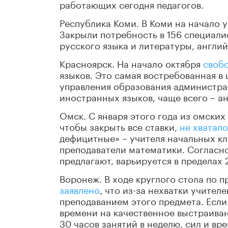
работающих сегодня педагогов.
Республика Коми. В Коми на начало у
Закрыли потребность в 156 специали
русского языка и литературы, англи
Красноярск. На начало октября
своб
языков. Это самая востребованная в
управления образования администрац
иностранных языков, чаще всего – а
Омск. С января этого года из омских
чтобы закрыть все ставки,
не хватало
дефицитные» – учителя начальных кла
преподаватели математики. Согласно
предлагают, варьируется в пределах 
Воронеж. В ходе круглого стола по
заявлено
, что из-за нехватки учител
преподаванием этого предмета. Если 
времени на качественное выстраиван
30 часов занятий в неделю, сил и вр