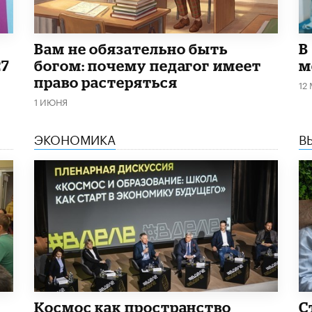
​Вам не обязательно быть
В
27
богом: почему педагог имеет
м
право растеряться
12
1 ИЮНЯ
ЭКОНОМИКА
В
Космос как пространство
С