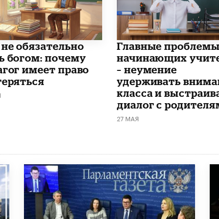
 не обязательно
Главные проблем
ь богом: почему
начинающих учит
агог имеет право
– неумение
теряться
удерживать внима
класса и выстраив
Я
диалог с родителя
27 МАЯ