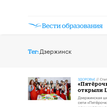
Дзержинск
Тег:
ЗДОРОВЬЕ
//
Ста
«Пятёрочк
открыли 
Дзержинская шк
сети «Пятёрочк
один миллион р