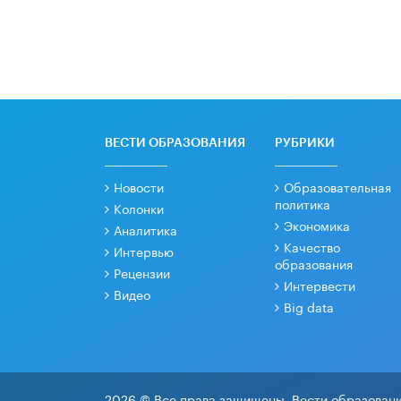
ВЕСТИ ОБРАЗОВАНИЯ
РУБРИКИ
Новости
Образовательная
политика
Колонки
Экономика
Аналитика
Качество
Интервью
образования
Рецензии
Интервести
Видео
Big data
2026 © Все права защищены. Вести образовани