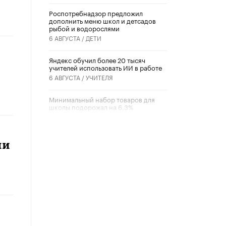
Роспотребнадзор предложил
дополнить меню школ и детсадов
рыбой и водорослями
6 АВГУСТА /
ДЕТИ
​Яндекс обучил более 20 тысяч
учителей использовать ИИ в работе
6 АВГУСТА /
УЧИТЕЛЯ
Минимальный набор товаров для
школы подорожал на 6,3%
5 АВГУСТА /
ШКОЛЬНИКИ
Вышел в свет новый номер научно-
ми
публицистического журнала
«Образовательная политика» № 2
(2026)
3 ИЮЛЯ /
АНОНС
Школьники и студенты Москвы
почтили память героев Великой
Отечественной войны
22 ИЮНЯ /
ГОРОДСКОЕ ОБРАЗОВАНИЕ