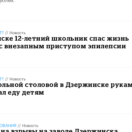
Т?
//
Новость
ске 12-летний школьник спас жизнь
с внезапным приступом эпилепсии
Т?
//
Новость
ольной столовой в Дзержинске рука
ал еду детям
ЗОВАНИЯ
//
Новость
на взрывы на заводе Дзержинска,