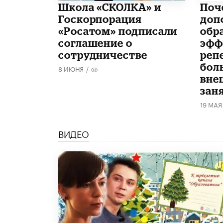
Школа «СКОЛКА» и
​По
Госкорпорация
доп
«Росатом» подписали
обр
соглашение о
эфф
сотрудничестве
реп
бол
8 ИЮНЯ
/
вне
зан
19 МАЯ
ВИДЕО