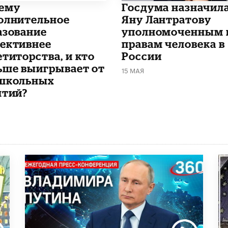
чему
Госдума назначил
олнительное
Яну Лантратову
азование
уполномоченным 
ективнее
правам человека в
етиторства, и кто
России
ьше выигрывает от
15 МАЯ
школьных
ятий?