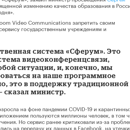
ященной изменению качества образования в Росс
одня».
oom Video Communications запретить своим
 сервису государственным учреждениям и
ственная система «Сферум». Это
стема видеоконференцсвязи,
бой ситуации, и, конечно, мы
оваться на наше программное
но, это в поддержку традиционной
– сказал министр.
озросла на фоне пандемии COVID-19 и карантинны
риложением пользуются миллионы человек, в том 
чения. Но сервис ранее критиковали из-за пробле
лись на передачу их данных в Facebook, на утечки