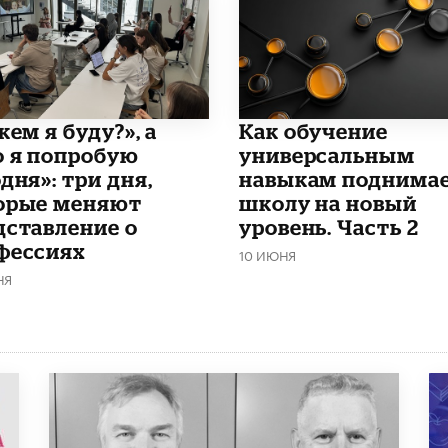
кем я буду?», а
​Как обучение
о я попробую
универсальным
дня»: три дня,
навыкам поднима
орые меняют
школу на новый
дставление о
уровень. Часть 2
фессиях
10 ИЮНЯ
НЯ