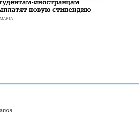
тудентам-иностранцам
ыплатят новую стипендию
 МАРТА
алов