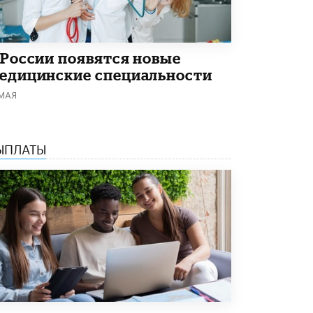
Академик РАН предупредил, что
ChatGPT отучит школьников думать
1 ИЮНЯ /
ШКОЛЬНИКИ
 России появятся новые
едицинские специальности
 МАЯ
ЫПЛАТЫ