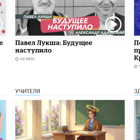
е
Павел Лукша: Будущее
П
наступило
п
К
49 МИН.
УЧИТЕЛЯ
З