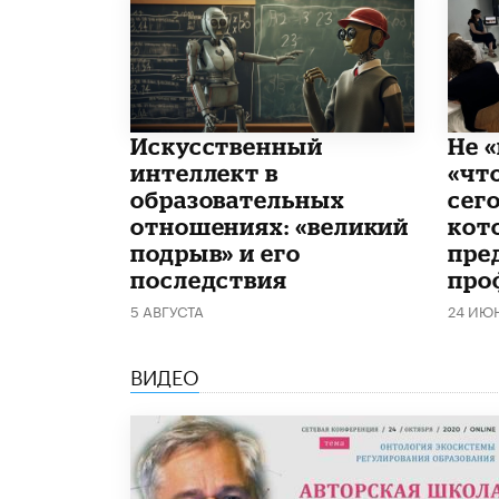
​Искусственный
Не «
интеллект в
«чт
образовательных
сего
отношениях: «великий
кот
подрыв» и его
пре
последствия
про
5 АВГУСТА
24 ИЮ
ВИДЕО