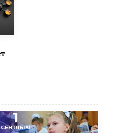
Рособрнадзор ответил на жалобы
школьников на ошибки в ЕГЭ по
русскому
8 ИЮНЯ /
ЕГЭ И ОГЭ
Школа «СКОЛКА» и Госкорпорация
«Росатом» подписали соглашение о
сотрудничестве
8 ИЮНЯ /
ОБРАЗОВАТЕЛЬНАЯ ПОЛИТИКА
ет
Депутаты призвали не отклонять
дипломы только из-за не пройденного
антиплагиата
5 ИЮНЯ /
ЧТО ПРОИСХОДИТ?
Минпросвещения просят добавить в
школьные учебники примеры женщин-
инженеров
5 ИЮНЯ /
УЧЕБНИКИ
Уличенный в списывании школьник
вернул себе призовое место на
олимпиаде через суд