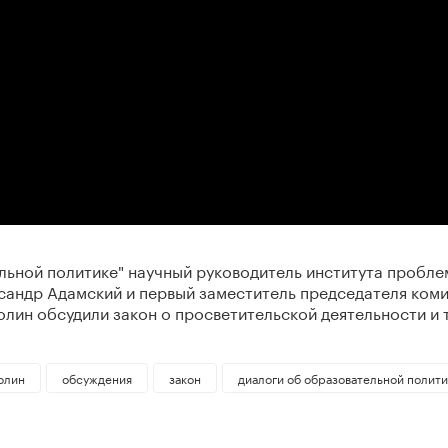
льной политике" научный руководитель института пробле
сандр Адамский и первый заместитель председателя ком
лин обсудили закон о просветительской деятельности и 
олин
обсуждения
закон
диалоги об образовательной полит