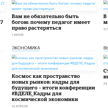
​Вам не обязательно быть
В
27
богом: почему педагог имеет
м
право растеряться
12
1 ИЮНЯ
ЭКОНОМИКА
В
С
Космос как пространство
в
новых рынков: кадры для
24
будущего – итоги конференции
#ВДЕЛЕ_Кадры для
космической экономики
14 АПРЕЛЯ