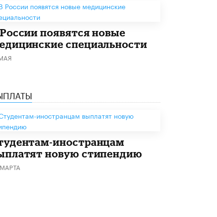
В Минобрнауки рассказали о новых
правилах приема в аспирантуру
1 ИЮНЯ /
КАЧЕСТВО ОБРАЗОВАНИЯ
 России появятся новые
едицинские специальности
 МАЯ
ЫПЛАТЫ
тудентам-иностранцам
ыплатят новую стипендию
 МАРТА