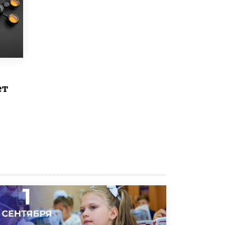
8 ИЮНЯ /
ЕГЭ И ОГЭ
Школа «СКОЛКА» и Госкорпорация
«Росатом» подписали соглашение о
сотрудничестве
8 ИЮНЯ /
ОБРАЗОВАТЕЛЬНАЯ ПОЛИТИКА
Депутаты призвали не отклонять
дипломы только из-за не пройденного
антиплагиата
ет
5 ИЮНЯ /
ЧТО ПРОИСХОДИТ?
Минпросвещения просят добавить в
школьные учебники примеры женщин-
инженеров
5 ИЮНЯ /
УЧЕБНИКИ
Уличенный в списывании школьник
вернул себе призовое место на
олимпиаде через суд
5 ИЮНЯ /
ЧТО ПРОИСХОДИТ?
«Евгений Онегин» станет обязательным
для повторения в 10–11-х классах