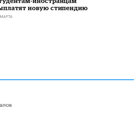
тудентам-иностранцам
ыплатят новую стипендию
 МАРТА
алов