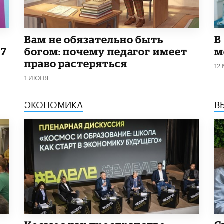
​Вам не обязательно быть
В
27
богом: почему педагог имеет
м
право растеряться
12
1 ИЮНЯ
ЭКОНОМИКА
В