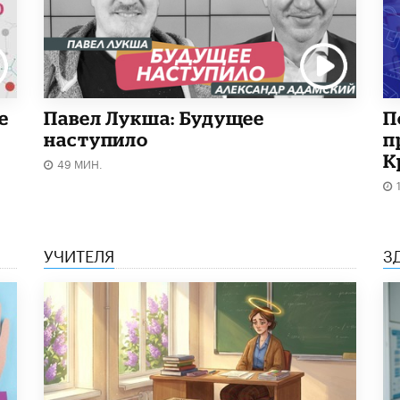
е
Павел Лукша: Будущее
П
наступило
п
К
49 МИН.
УЧИТЕЛЯ
З