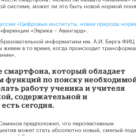
й системе, может ли это быть новой нормой поня
уссии «Цифровые институты, новая природа норм
нференции «Эврика – Авангард».
образовательной информатики им. А.И. Берга ФИЦ
ы живем в то время, когда происходит трансформа
ание».
е смартфона, который обладает
м функций по поиску необходимо
лать работу ученика и учителя
кой, содержательной и
 есть сегодня.
 Семенов предположил, что перспективным
иатив может стать абсолютно новый, смелый подх
который будет заключатся в разрешении использо