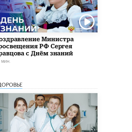
4 ИЮНЯ /
КАЧЕСТВО ОБРАЗОВАНИЯ
В Общественной палате предложили
шить школьную форму с учетом
национальных традиций регионов
4 ИЮНЯ /
ШКОЛЬНИКИ
оздравление Министра
В Госдуме предложили ввести онлайн-
росвещения РФ Сергея
формат для апелляций ЕГЭ
3 ИЮНЯ /
ЕГЭ И ОГЭ
равцова с Днём знаний
1 МИН.
​Яндекс выпустил бесплатный курс по
защите от ИИ-мошенничества
2 ИЮНЯ /
BIG DATA
ДОРОВЬЕ
В России начнут применять новые
подходы к разрешению конфликтов в
школах
2 ИЮНЯ /
ПОДРОСТКИ
Академик РАН предупредил, что
ChatGPT отучит школьников думать
1 ИЮНЯ /
ШКОЛЬНИКИ