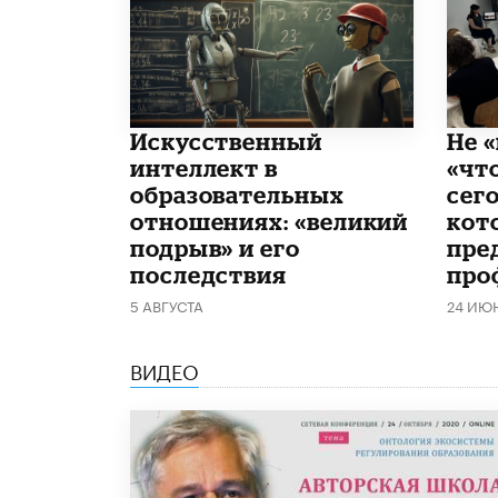
​Искусственный
Не «
интеллект в
«чт
образовательных
сего
отношениях: «великий
кот
подрыв» и его
пре
последствия
про
5 АВГУСТА
24 ИЮ
ВИДЕО