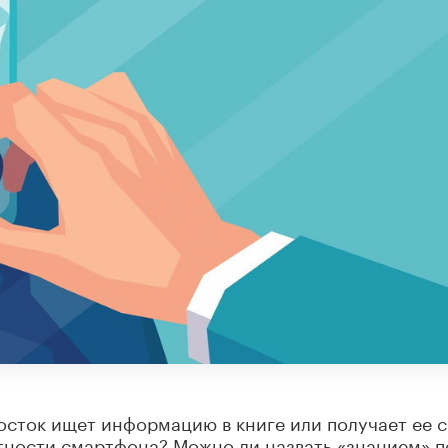
росток ищет информацию в книге или получает ее с
тности смартфона? Можно ли назвать «знанием» п