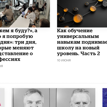
кем я буду?», а
​Как обучение
о я попробую
универсальным
дня»: три дня,
навыкам поднима
орые меняют
школу на новый
дставление о
уровень. Часть 2
фессиях
10 ИЮНЯ
НЯ