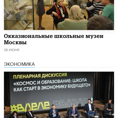
​Окказиональные школьные музеи
Москвы
26 ИЮНЯ
ЭКОНОМИКА