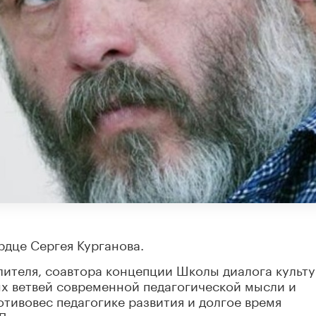
рдце Сергея Курганова.
слителя, соавтора концепции Школы диалога культу
ых ветвей современной педагогической мысли и
отивовес педагогике развития и долгое время
 Давыдова.