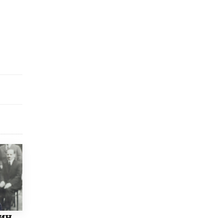
​Яндекс выпустил отчёт об устойчивом
развитии за 2025 год
17 ИЮНЯ /
АНАЛИТИКА
Московский выпускной на ВДНХ
соберет более 60 артистов
17 ИЮНЯ /
ГОРОДСКОЕ ОБРАЗОВАНИЕ
Названы лучшие российские вузы в
2026 году по версии RAEX
16 ИЮНЯ /
АНАЛИТИКА
В России предложили ввести
обязательные уроки каллиграфии в
детских садах
11 ИЮНЯ /
ВОСПИТАНИЕ
​Как будущие реставраторы – студенты
столичного колледжа, помогают
восстанавливать культурные и
исторические объекты
11 ИЮНЯ /
ГОРОДСКОЕ ОБРАЗОВАНИЕ
ин
​Почти 50 новых объектов образования