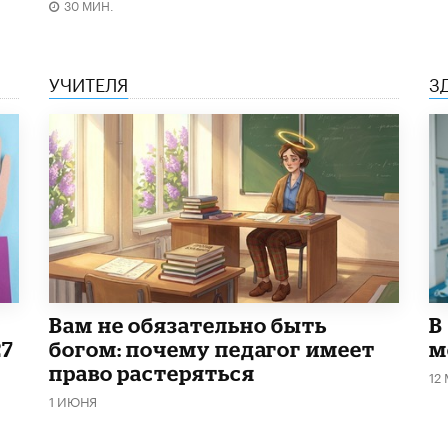
30 МИН.
УЧИТЕЛЯ
З
​Вам не обязательно быть
В
27
богом: почему педагог имеет
м
право растеряться
12
1 ИЮНЯ