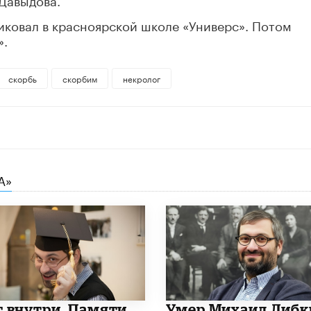
иковал в красноярской школе «Универс». Потом
».
скорбь
скорбим
некролог
А»
т внутри. Памяти
​Умер Михаил Либк