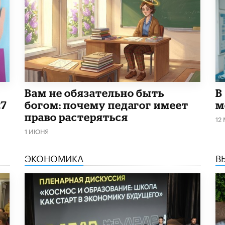
​Вам не обязательно быть
В
27
богом: почему педагог имеет
м
право растеряться
12
1 ИЮНЯ
ЭКОНОМИКА
В