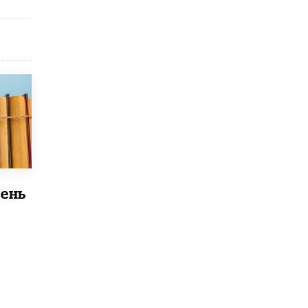
Рособрнадзор ответил на жалобы
школьников на ошибки в ЕГЭ по
русскому
8 ИЮНЯ /
ЕГЭ И ОГЭ
Школа «СКОЛКА» и Госкорпорация
«Росатом» подписали соглашение о
сотрудничестве
8 ИЮНЯ /
ОБРАЗОВАТЕЛЬНАЯ ПОЛИТИКА
Депутаты призвали не отклонять
дипломы только из-за не пройденного
антиплагиата
5 ИЮНЯ /
ЧТО ПРОИСХОДИТ?
ень
Минпросвещения просят добавить в
школьные учебники примеры женщин-
инженеров
5 ИЮНЯ /
УЧЕБНИКИ
Уличенный в списывании школьник
вернул себе призовое место на
олимпиаде через суд