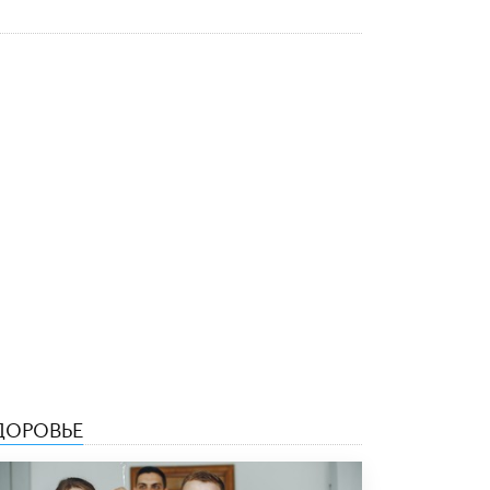
5 ИЮНЯ /
ЧТО ПРОИСХОДИТ?
«Евгений Онегин» станет обязательным
для повторения в 10–11-х классах
4 ИЮНЯ /
КАЧЕСТВО ОБРАЗОВАНИЯ
В Общественной палате предложили
шить школьную форму с учетом
национальных традиций регионов
4 ИЮНЯ /
ШКОЛЬНИКИ
В Госдуме предложили ввести онлайн-
формат для апелляций ЕГЭ
3 ИЮНЯ /
ЕГЭ И ОГЭ
​Яндекс выпустил бесплатный курс по
защите от ИИ-мошенничества
2 ИЮНЯ /
BIG DATA
В России начнут применять новые
ДОРОВЬЕ
подходы к разрешению конфликтов в
школах
2 ИЮНЯ /
ПОДРОСТКИ