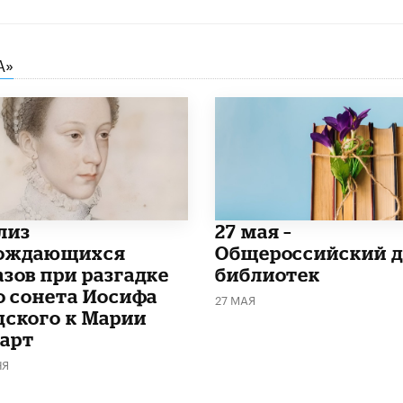
А»
лиз
​27 мая –
ождающихся
Общероссийский д
азов при разгадке
библиотек
го сонета Иосифа
27 МАЯ
дского к Марии
арт
НЯ