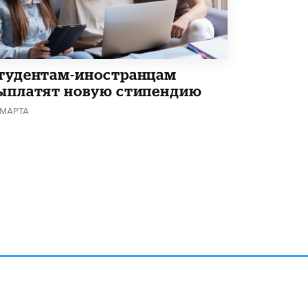
тудентам-иностранцам
ыплатят новую стипендию
 МАРТА