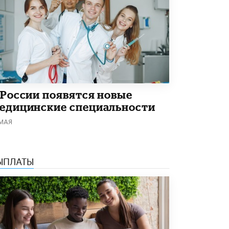
Академик РАН предупредил, что
ChatGPT отучит школьников думать
1 ИЮНЯ /
ШКОЛЬНИКИ
 России появятся новые
едицинские специальности
 МАЯ
ЫПЛАТЫ