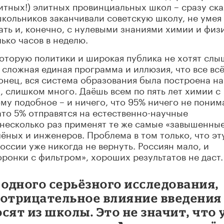
итных!) элитных провинциальных школ – сразу ска
школьников заканчивали советскую школу, не умея
ать и, конечно, с нулевыми знаниями химии и физ
ько часов в неделю.
которую политики и широкая публика не хотят слы
 сложная единая программа и иллюзия, что все вс
онец, вся система образования была построена на
, слишком много. Даёшь всем по пять лет химии с
ому подобное – и ничего, что 95% ничего не поним
ато 5% отправятся на естественно-научные
ё несколько раз применят те же самые «завышенны
ёных и инженеров. Проблема в том только, что эт
оссии уже никогда не вернуть. Россиян мало, и
оронки с фильтром», хороших результатов не даст.
 одного серьёзного исследования,
 отрицательное влияние введения
осят из школы. Это не значит, что 