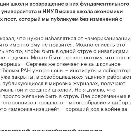
ации школ и возвращение в них фундаментального
 университета и НИУ Высшая школа экономики
х пост, который мы публикуем без изменений с
казал, что нужно избавляться от «американизации
 что именно ему не нравится. Можно списать это
ть что-то, чтобы быть в одной струе с инвалидами
не подумав. Может быть, просто потому, что про 
говоришь – Сергеев же отвечает не за школьное
роблемы РАН уже решены – институты и лаборатор
 уже закрыты, в освободившихся зданиях работаю
, публикующиеся в мировых журналах, получают
ачальной и средней школой. Но я думаю, что
м просто желание быть в струе. Две современные 
 сторонников прошлого – многообразие и выбор 
это «американизацией» – хороший ход в войне за
ременной российской школе