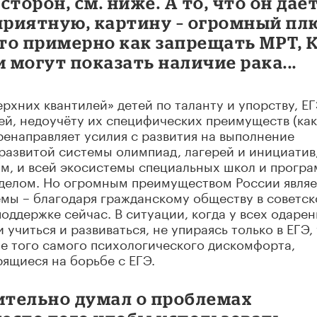
торон, см. ниже. А то, что он даё
приятную, картину – огромный пл
это примерно как запрещать МРТ, К
 могут показать наличие рака...
ерхних квантилей» детей по таланту и упорству, Е
ей, недоучёту их специфических преимуществ (как
ренаправляет усилия с развития на выполнение
развитой системы олимпиад, лагерей и инициатив
м, и всей экосистемы специальных школ и прогр
делом. Но огромным преимуществом России являе
мы – благодаря гражданскому обществу в советск
оддержке сейчас. В ситуации, когда у всех одаре
учиться и развиваться, не упираясь только в ЕГЭ, 
е того самого психологического дискомфорта,
ящиеся на борьбе с ЕГЭ.
ительно думал о проблемах