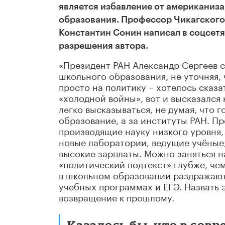
является избавление от американиз
образования. Профессор Чикагского
Константин Сонин написал в соцсетя
разрешения автора.
«Президент РАН Александр Сергеев с
школьного образования, не уточняя,
просто на политику – хотелось сказа
«холодной войны», вот и высказался 
легко высказываться, не думая, что 
образование, а за институты РАН. П
производящие науку низкого уровня,
новые лаборатории, ведущие учёные
высокие зарплаты. Можно заняться н
«политический подтекст» глубже, че
в школьном образовании раздражают
учебных программах и ЕГЭ. Назвать 
возвращение к прошлому.
Казалось бы, что в сов