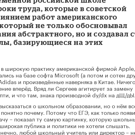
роки труда, которые в советской
лиянием работ американского
который не только обосновывал
ния абстрактного, но и создавал 
лы, базирующиеся на этих
е в широкую практику американской фирмой Apple
ись на базе cофта Microsoft (а потом и сотен др
Аdidas и произведённые наверняка в Китае. Ничег
ние вперёд. Вряд ли Сергеев агитирует за замену
пти, и что там, знака производной dy/dx на дЩ/дЫ
 высказаться о школьном образовании, но о нём вс
 понятно почему. Потому что ЕГЭ, как только появи
ачу – показал ту самую картинку, которую школьн
 широкая публика и политики не хотели слышать.
онечно, любой школьный учитель или директор – н