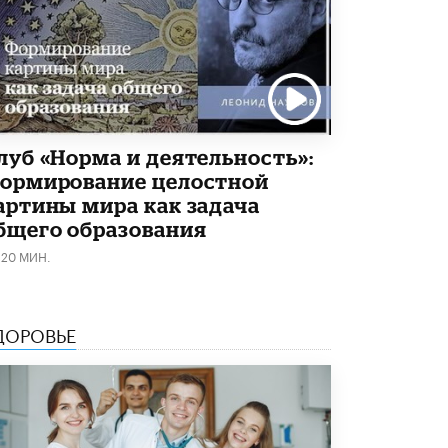
4 ИЮНЯ /
КАЧЕСТВО ОБРАЗОВАНИЯ
В Общественной палате предложили
шить школьную форму с учетом
национальных традиций регионов
4 ИЮНЯ /
ШКОЛЬНИКИ
В Госдуме предложили ввести онлайн-
луб «Норма и деятельность»:
формат для апелляций ЕГЭ
3 ИЮНЯ /
ЕГЭ И ОГЭ
ормирование целостной
артины мира как задача
​Яндекс выпустил бесплатный курс по
бщего образования
защите от ИИ-мошенничества
2 ИЮНЯ /
BIG DATA
120 МИН.
В России начнут применять новые
подходы к разрешению конфликтов в
школах
ДОРОВЬЕ
2 ИЮНЯ /
ПОДРОСТКИ
Академик РАН предупредил, что
ChatGPT отучит школьников думать
1 ИЮНЯ /
ШКОЛЬНИКИ