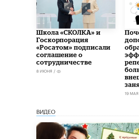
Школа «СКОЛКА» и
​По
Госкорпорация
доп
«Росатом» подписали
обр
соглашение о
эфф
сотрудничестве
реп
бол
8 ИЮНЯ
/
вне
зан
19 МАЯ
ВИДЕО