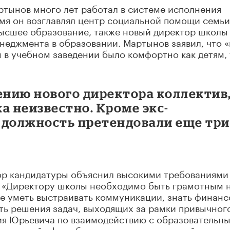
ртынов много лет работал в системе исполнения
емя он возглавлял центр социальной помощи семьи
 высшее образование, также новый директор школы
неджмента в образовании. Мартынов заявил, что «
 в учебном заведении было комфортно как детям, 
ению нового директора коллектив
ка неизвестно. Кроме экс-
 должность претендовали еще три
ор кандидатуры объяснил высокими требованиями
: «Директору школы необходимо быть грамотным 
же уметь выстраивать коммуникации, знать финанс
ть решения задач, выходящих за рамки привычног
ия Юрьевича по взаимодействию с образовательн
циальной сфере будут полезны в его новой