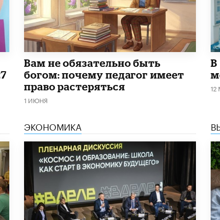
​Вам не обязательно быть
В
27
богом: почему педагог имеет
м
право растеряться
12
1 ИЮНЯ
ЭКОНОМИКА
В