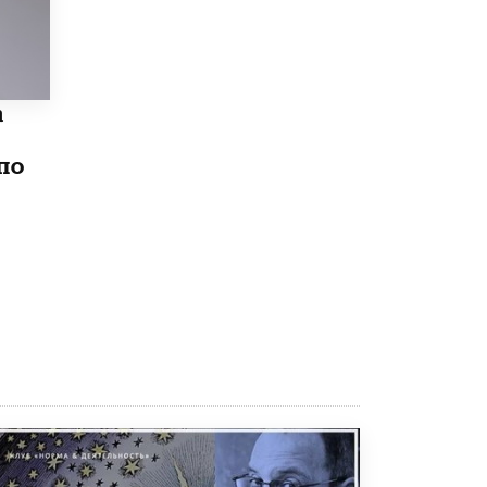
8 ИЮНЯ /
ЕГЭ И ОГЭ
Школа «СКОЛКА» и Госкорпорация
«Росатом» подписали соглашение о
сотрудничестве
8 ИЮНЯ /
ОБРАЗОВАТЕЛЬНАЯ ПОЛИТИКА
а
Депутаты призвали не отклонять
по
дипломы только из-за не пройденного
антиплагиата
5 ИЮНЯ /
ЧТО ПРОИСХОДИТ?
Минпросвещения просят добавить в
школьные учебники примеры женщин-
инженеров
5 ИЮНЯ /
УЧЕБНИКИ
Уличенный в списывании школьник
вернул себе призовое место на
олимпиаде через суд
5 ИЮНЯ /
ЧТО ПРОИСХОДИТ?
«Евгений Онегин» станет обязательным
для повторения в 10–11-х классах