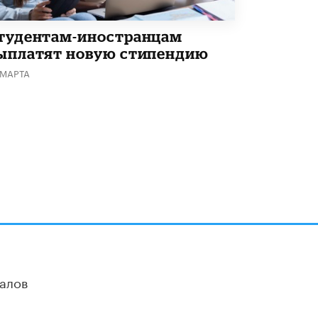
тудентам-иностранцам
ыплатят новую стипендию
 МАРТА
алов