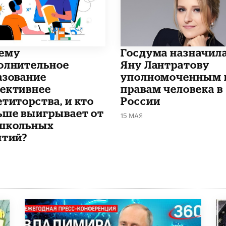
чему
Госдума назначил
олнительное
Яну Лантратову
азование
уполномоченным 
ективнее
правам человека в
етиторства, и кто
России
ьше выигрывает от
15 МАЯ
школьных
ятий?