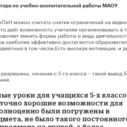
ектора по учебно-воспитательной работы МАОУ
ПиН можно считать снятие ограничений на веден
что даёт возможность учителям организовывать в 
зволяет менять формы работы и виды деятельност
сов наиболее эффективно достигаются образовате
едметные в том числе.Есть высокая мотивация, и д
 разрешены, начиная с 5-го класса – такой вывод 
ний.
ые уроки для учащихся 5-х класс
аточно хорошие возможности для
 полноценно были погружены в
дмета, не было такого постоянног
предмета на другой, а более