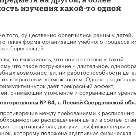
ость изучения какой-то одной
е того, существенно облегчились ранцы у детей,
что такая форма организации учебного процесса и
овьесберегающей.
лы, то выяснилось, что они не готовы к такой
ому что такое погружение – длительное, однообр
чебных возможностей, ни работоспособности дете
тно их возрастным возможностям. Однако рационал
физкультминуток дает прекрасный эффект,
ей, снимающий утомление и сохраняющий зрение
ектора школы № 64, г. Лесной Свердловской обл.
 противоречие между требованиями к расписанию
еобходимостью распределения детей в соответстви
один спортивный зал, два учителя физкультуры и
бенок, которому положена адаптивная физическая