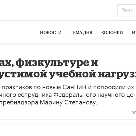
НОВОСТИ
ТЕМА ДНЯ
КОЛОНКИ
И
ах, физкультуре и
устимой учебной нагруз
 практиков по новым СанПиН и попросили их
чного сотрудника Федерального научного це
отребнадзора Марину Степанову.