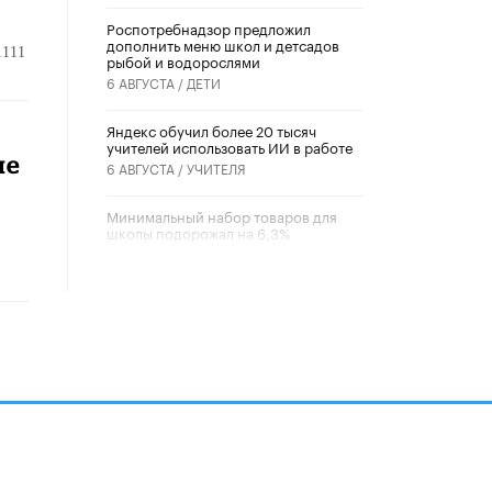
Роспотребнадзор предложил
дополнить меню школ и детсадов
1111
рыбой и водорослями
6 АВГУСТА /
ДЕТИ
​Яндекс обучил более 20 тысяч
учителей использовать ИИ в работе
не
6 АВГУСТА /
УЧИТЕЛЯ
Минимальный набор товаров для
школы подорожал на 6,3%
5 АВГУСТА /
ШКОЛЬНИКИ
Вышел в свет новый номер научно-
публицистического журнала
«Образовательная политика» № 2
(2026)
3 ИЮЛЯ /
АНОНС
Школьники и студенты Москвы
почтили память героев Великой
Отечественной войны
22 ИЮНЯ /
ГОРОДСКОЕ ОБРАЗОВАНИЕ
алов