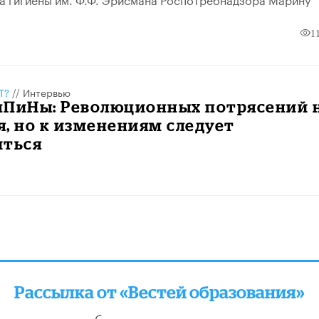
1
Т?
//
Интервью
нПиНы: Революционных потрясений 
, но к изменениям следует
иться
Рассылка от «Вестей образования»
отправляем подборку лучших и актуальных матери