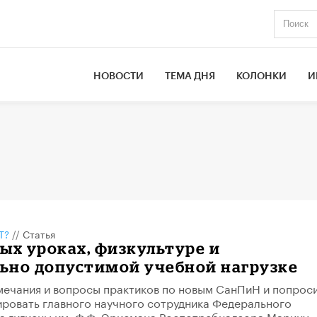
НОВОСТИ
ТЕМА ДНЯ
КОЛОНКИ
И
Т?
//
Статья
ых уроках, физкультуре и
ьно допустимой учебной нагрузке
ечания и вопросы практиков по новым СанПиН и попрос
ровать главного научного сотрудника Федерального
а гигиены им. Ф.Ф. Эрисмана Роспотребнадзора Марину