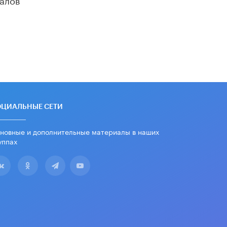
«Егор, давай во двор!»
22 ИЮНЯ /
АНОНС
Из закона о регулировании ИИ
убрали запрет на иностранные
нейросети
22 ИЮНЯ /
BIG DATA
Рособрнадзор предупредил о трех
схемах мошенничества в период
сдачи ЕГЭ
ОЦИАЛЬНЫЕ СЕТИ
19 ИЮНЯ /
ЕГЭ И ОГЭ
новные и дополнительные материалы в наших
​Яндекс выпустил отчёт об
уппах
устойчивом развитии за 2025 год
17 ИЮНЯ /
АНАЛИТИКА
Московский выпускной на ВДНХ
соберет более 60 артистов
17 ИЮНЯ /
ГОРОДСКОЕ ОБРАЗОВАНИЕ
Названы лучшие российские вузы в
2026 году по версии RAEX