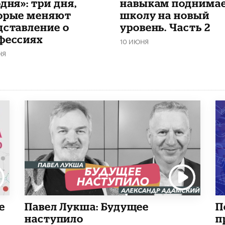
дня»: три дня,
навыкам поднима
орые меняют
школу на новый
дставление о
уровень. Часть 2
фессиях
10 ИЮНЯ
НЯ
е
Павел Лукша: Будущее
П
наступило
п