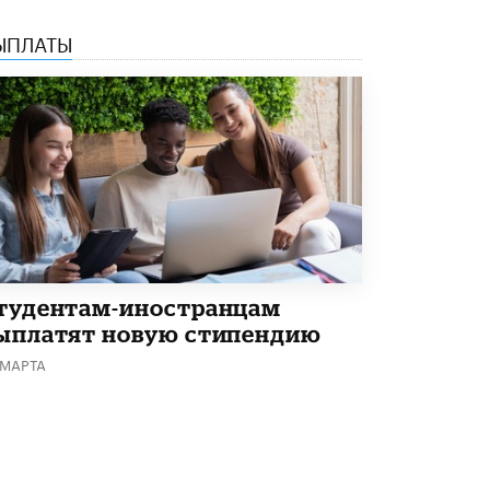
В Минобрнауки рассказали о новых
ЫПЛАТЫ
правилах приема в аспирантуру
1 ИЮНЯ /
КАЧЕСТВО ОБРАЗОВАНИЯ
тудентам-иностранцам
ыплатят новую стипендию
 МАРТА