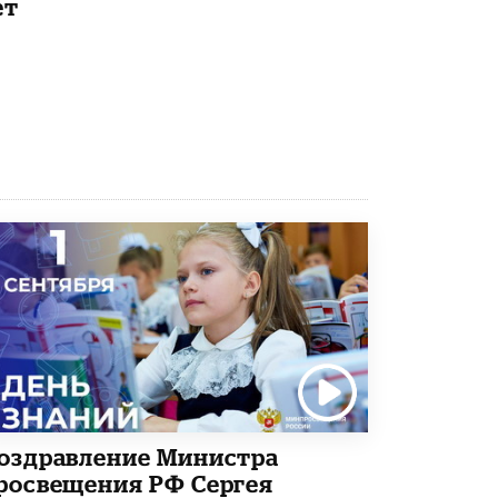
ет
8 ИЮНЯ /
ЕГЭ И ОГЭ
Школа «СКОЛКА» и Госкорпорация
«Росатом» подписали соглашение о
сотрудничестве
8 ИЮНЯ /
ОБРАЗОВАТЕЛЬНАЯ ПОЛИТИКА
Депутаты призвали не отклонять
дипломы только из-за не пройденного
антиплагиата
5 ИЮНЯ /
ЧТО ПРОИСХОДИТ?
Минпросвещения просят добавить в
школьные учебники примеры женщин-
инженеров
5 ИЮНЯ /
УЧЕБНИКИ
Уличенный в списывании школьник
вернул себе призовое место на
олимпиаде через суд
5 ИЮНЯ /
ЧТО ПРОИСХОДИТ?
оздравление Министра
«Евгений Онегин» станет обязательным
росвещения РФ Сергея
для повторения в 10–11-х классах