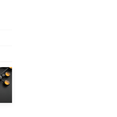
открыли в этом учебном году в Москве
10 ИЮНЯ /
ГОРОДСКОЕ ОБРАЗОВАНИЕ
Госдума приняла закон о детских SIM-
картах
10 ИЮНЯ /
ДЕТИ
Глава СПЧ предложил вернуть в школы
устные переходные экзамены
9 ИЮНЯ /
КАЧЕСТВО ОБРАЗОВАНИЯ
​Объединяя дошкольный мир
8 ИЮНЯ /
АНОНС
«Сколково» и ГК «Просвещение»
анонсировали запуск акселератора
технологических решений для всех
уровней образования
8 ИЮНЯ /
ЧТО ПРОИСХОДИТ?
Рособрнадзор ответил на жалобы
школьников на ошибки в ЕГЭ по
русскому