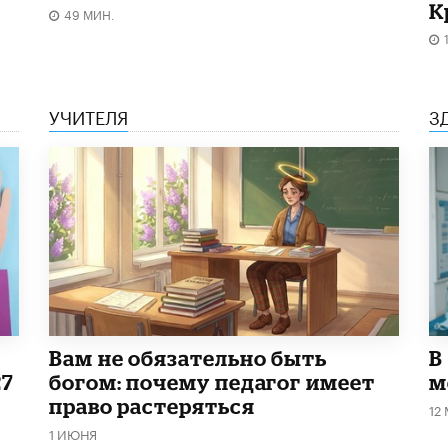
К
49 МИН.
УЧИТЕЛЯ
З
​Вам не обязательно быть
В
27
богом: почему педагог имеет
м
право растеряться
12
1 ИЮНЯ