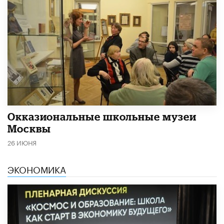
​Окказиональные школьные музеи
Москвы
26 ИЮНЯ
ЭКОНОМИКА