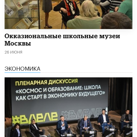
​Окказиональные школьные музеи
Москвы
26 ИЮНЯ
ЭКОНОМИКА