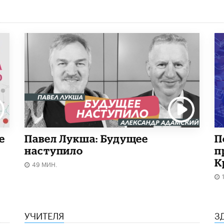
е
Павел Лукша: Будущее
П
наступило
п
К
49 МИН.
УЧИТЕЛЯ
З