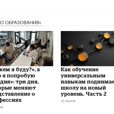
ТВО ОБРАЗОВАНИЯ»
кем я буду?», а
​Как обучение
о я попробую
универсальным
дня»: три дня,
навыкам поднима
орые меняют
школу на новый
дставление о
уровень. Часть 2
фессиях
10 ИЮНЯ
НЯ