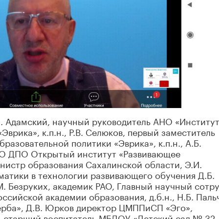
. Адамский, научный руководитель АНО «Институ
врика», к.п.н., Р.В. Селюков, первый заместитель
азовательной политики «Эврика», к.п.н., А.Б.
НО ДПО Открытый институт «Развивающее
министр образования Сахалинской области, Э.И.
матики в технологии развивающего обучения Д.Б.
М.М. Безруких, академик РАО, Главный научный сотр
сийской академии образования, д.б.н., Н.Б. Паль
рба», Д.В. Юрков директор ЦМППиСП «Эго»,
я, старший воспитатель МБДОУ «Детский сад № 32