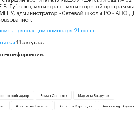
 Е.В. Губенко, магистрант магистерской программы
» МГПУ, администратор «Сетевой школы РО» АНО 
разование».
апись трансляции семинара 21 июля.
тоится
11 августа.
oom-конференции.
Роспотребнадзор
Роман Селюков
Марьяна Безруких
ние
Анастасия Киктева
Алексей Воронцов
Александр Адамс