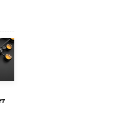
5 ИЮНЯ /
ЧТО ПРОИСХОДИТ?
«Евгений Онегин» станет обязательным
для повторения в 10–11-х классах
4 ИЮНЯ /
КАЧЕСТВО ОБРАЗОВАНИЯ
В Общественной палате предложили
шить школьную форму с учетом
национальных традиций регионов
4 ИЮНЯ /
ШКОЛЬНИКИ
В Госдуме предложили ввести онлайн-
формат для апелляций ЕГЭ
3 ИЮНЯ /
ЕГЭ И ОГЭ
​Яндекс выпустил бесплатный курс по
защите от ИИ-мошенничества
ет
2 ИЮНЯ /
BIG DATA
В России начнут применять новые
подходы к разрешению конфликтов в
школах
2 ИЮНЯ /
ПОДРОСТКИ