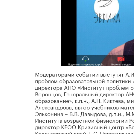
Модераторами событий выступят А.И
проблем образовательной политики «Э
директора АНО «Институт проблем обр
Воронцов, Генеральный директор А
образование», к.п.н., А.Н. Киктева, 
Александрова, автор учебников мате
Эльконина – В.В. Давыдова, д.п.н., 
Института возрастной физиологии Рос
директор КРОО Кризисный центр «Ве
Красноярский край, Е.С. Непомняща