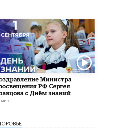
Академик РАН предупредил, что
ChatGPT отучит школьников думать
1 ИЮНЯ /
ШКОЛЬНИКИ
оздравление Министра
росвещения РФ Сергея
равцова с Днём знаний
1 МИН.
ДОРОВЬЕ