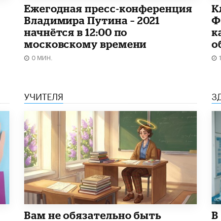
Ежегодная пресс-конференция
К
Владимира Путина – 2021
Ф
начнётся в 12:00 по
к
московскому времени
о
0 МИН.
УЧИТЕЛЯ
З
​Вам не обязательно быть
В