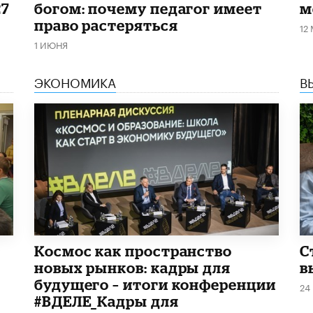
27
богом: почему педагог имеет
м
право растеряться
12
1 ИЮНЯ
ЭКОНОМИКА
В
Космос как пространство
С
новых рынков: кадры для
в
будущего – итоги конференции
24
#ВДЕЛЕ_Кадры для