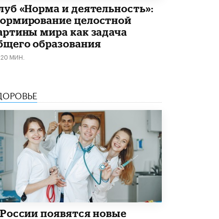
луб «Норма и деятельность»:
В Минобрнауки рассказали о новых
правилах приема в аспирантуру
ормирование целостной
1 ИЮНЯ /
КАЧЕСТВО ОБРАЗОВАНИЯ
артины мира как задача
бщего образования
120 МИН.
ДОРОВЬЕ
 России появятся новые