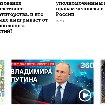
азование
уполномоченным 
ективнее
правам человека в
етиторства, и кто
России
ьше выигрывает от
15 МАЯ
школьных
ятий?