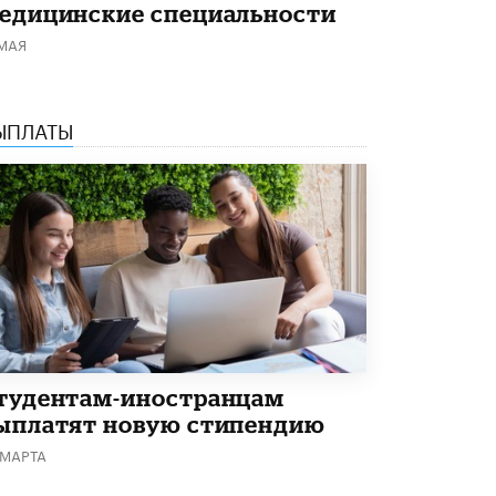
едицинские специальности
 МАЯ
ЫПЛАТЫ
тудентам-иностранцам
ыплатят новую стипендию
 МАРТА