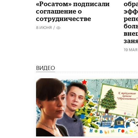
«Росатом» подписали
обр
соглашение о
эфф
сотрудничестве
реп
бол
8 ИЮНЯ
/
вне
зан
19 МАЯ
ВИДЕО