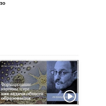
4 ИЮНЯ /
КАЧЕСТВО ОБРАЗОВАНИЯ
по
В Общественной палате предложили
шить школьную форму с учетом
национальных традиций регионов
4 ИЮНЯ /
ШКОЛЬНИКИ
В Госдуме предложили ввести онлайн-
формат для апелляций ЕГЭ
3 ИЮНЯ /
ЕГЭ И ОГЭ
​Яндекс выпустил бесплатный курс по
защите от ИИ-мошенничества
2 ИЮНЯ /
BIG DATA
В России начнут применять новые
подходы к разрешению конфликтов в
школах
2 ИЮНЯ /
ПОДРОСТКИ
Академик РАН предупредил, что
ChatGPT отучит школьников думать
1 ИЮНЯ /
ШКОЛЬНИКИ