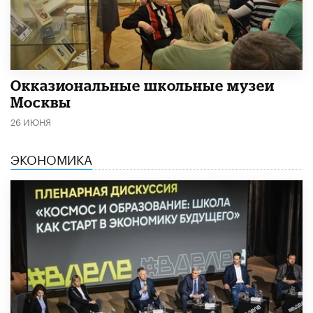
​Окказиональные школьные музеи
Москвы
26 ИЮНЯ
ЭКОНОМИКА