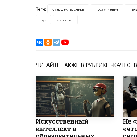
Теги:
старшеклассники
поступление
пан
вуз
аттестат
ЧИТАЙТЕ ТАКЖЕ В РУБРИКЕ «КАЧЕС
​Искусственный
Не «
интеллект в
«чт
образовательных
сего