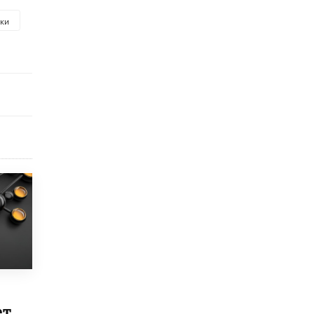
исторические объекты
ки
11 ИЮНЯ /
ГОРОДСКОЕ ОБРАЗОВАНИЕ
​Почти 50 новых объектов образования
открыли в этом учебном году в Москве
10 ИЮНЯ /
ГОРОДСКОЕ ОБРАЗОВАНИЕ
Госдума приняла закон о детских SIM-
картах
10 ИЮНЯ /
ДЕТИ
Глава СПЧ предложил вернуть в школы
устные переходные экзамены
9 ИЮНЯ /
КАЧЕСТВО ОБРАЗОВАНИЯ
​Объединяя дошкольный мир
8 ИЮНЯ /
АНОНС
«Сколково» и ГК «Просвещение»
анонсировали запуск акселератора
технологических решений для всех
уровней образования
8 ИЮНЯ /
ЧТО ПРОИСХОДИТ?
ет