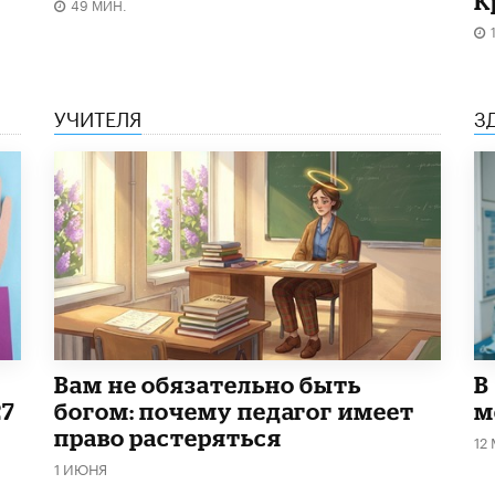
К
49 МИН.
УЧИТЕЛЯ
З
​Вам не обязательно быть
В
27
богом: почему педагог имеет
м
право растеряться
12
1 ИЮНЯ