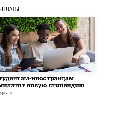
Академик РАН предупредил, что
ЫПЛАТЫ
ChatGPT отучит школьников думать
1 ИЮНЯ /
ШКОЛЬНИКИ
тудентам-иностранцам
ыплатят новую стипендию
 МАРТА