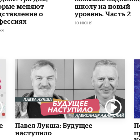
орые меняют
школу на новый
дставление о
уровень. Часть 2
фессиях
10 ИЮНЯ
НЯ
е
Павел Лукша: Будущее
П
наступило
п