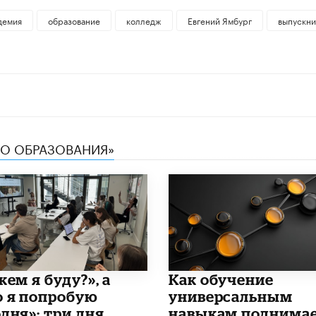
демия
образование
колледж
Евгений Ямбург
выпускни
ТВО ОБРАЗОВАНИЯ»
кем я буду?», а
​Как обучение
о я попробую
универсальным
дня»: три дня,
навыкам поднима