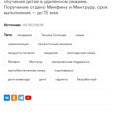
обучения детей в удалённом режиме.
Поручение отдано Минфину и Минтруду, срок
выполнения — до 15 мая.
Источник:
ИА REGNUM
Теги:
эпидемия
​Татьяна Голикова
семья
самоизоляция
прожиточный минимум
продукты питания
пандемия
многодетная семья
Минфин
Минтруд
материальная поддержка
малообеспеченная семья
коронавирус
дети-инвалиды
дети
гаджеты
безработный