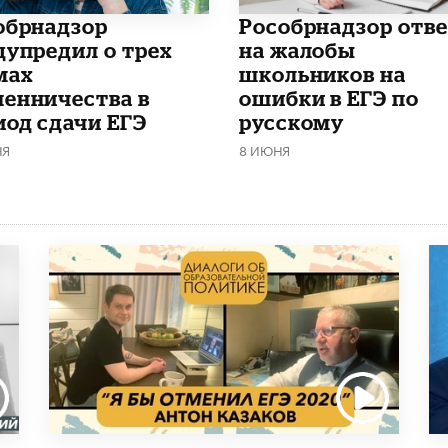
обрнадзор
Рособрнадзор отв
дупредил о трех
на жалобы
мах
школьников на
енничества в
ошибки в ЕГЭ по
иод сдачи ЕГЭ
русскому
НЯ
8 ИЮНЯ