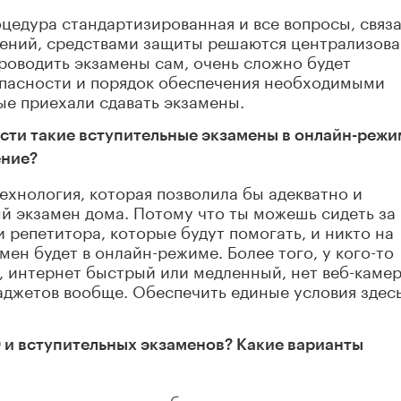
роцедура стандартизированная и все вопросы, связ
ений, средствами защиты решаются централизова
проводить экзамены сам, очень сложно будет
пасности и порядок обеспечения необходимыми
ые приехали сдавать экзамены.
ести такие вступительные экзамены в онлайн-режи
ение?
ехнология, которая позволила бы адекватно и
й экзамен дома. Потому что ты можешь сидеть за
 репетитора, которые будут помогать, и никто на
мен будет в онлайн-режиме. Более того, у кого-то
й, интернет быстрый или медленный, нет веб-камер
аджетов вообще. Обеспечить единые условия здес
 и вступительных экзаменов? Какие варианты
например, зачислить абитуриентов в вузы по неким