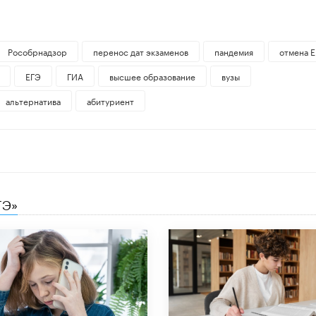
Рособрнадзор
перенос дат экзаменов
пандемия
отмена 
ЕГЭ
ГИА
высшее образование
вузы
альтернатива
абитуриент
ГЭ»