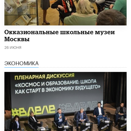
​Окказиональные школьные музеи
Москвы
26 ИЮНЯ
ЭКОНОМИКА