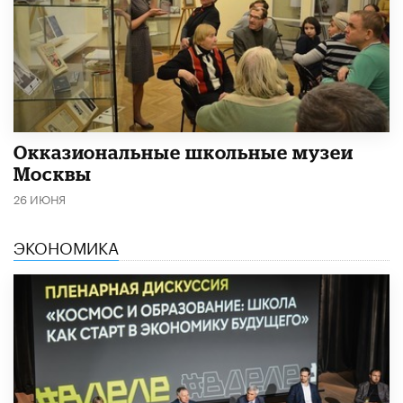
​Окказиональные школьные музеи
Москвы
26 ИЮНЯ
ЭКОНОМИКА