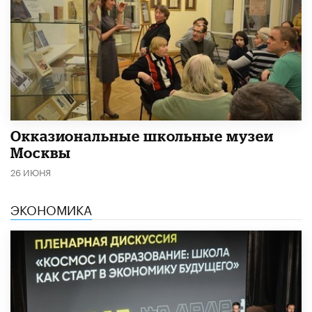
​Окказиональные школьные музеи
Москвы
26 ИЮНЯ
ЭКОНОМИКА