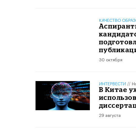
КАЧЕСТВО ОБРА
Аспиранты
кандидатс
подготовл
публикац
30 октября
ИНТЕРВЕСТИ
//
Н
В Китае у
использов
диссерта
29 августа