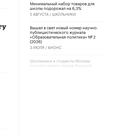
Минимальный набор товаров для
школы подорожал на 6,3%
5 АВГУСТА /
ШКОЛЬНИКИ
ту
Вышел в свет новый номер научно-
публицистического журнала
«Образовательная политика» № 2
(2026)
3 ИЮЛЯ /
АНОНС
Школьники и студенты Москвы
почтили память героев Великой
Отечественной войны
22 ИЮНЯ /
ГОРОДСКОЕ ОБРАЗОВАНИЕ
«Егор, давай во двор!»
22 ИЮНЯ /
АНОНС
Из закона о регулировании ИИ
убрали запрет на иностранные
нейросети
22 ИЮНЯ /
BIG DATA
Рособрнадзор предупредил о трех