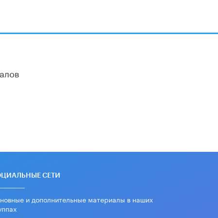
вернул себе призовое место на
олимпиаде через суд
5 ИЮНЯ /
ЧТО ПРОИСХОДИТ?
«Евгений Онегин» станет
обязательным для повторения в 10–
11-х классах
4 ИЮНЯ /
КАЧЕСТВО ОБРАЗОВАНИЯ
алов
В Общественной палате предложили
шить школьную форму с учетом
национальных традиций регионов
4 ИЮНЯ /
ШКОЛЬНИКИ
В Госдуме предложили ввести
онлайн-формат для апелляций ЕГЭ
3 ИЮНЯ /
ЕГЭ И ОГЭ
​Яндекс выпустил бесплатный курс
ОЦИАЛЬНЫЕ СЕТИ
по защите от ИИ-мошенничества
2 ИЮНЯ /
BIG DATA
новные и дополнительные материалы в наших
уппах
В России начнут применять новые
подходы к разрешению конфликтов