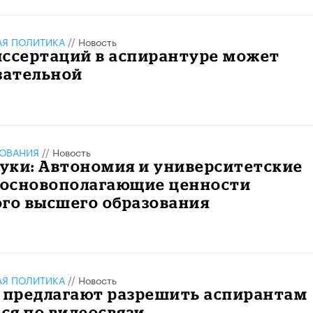
АЯ ПОЛИТИКА
//
Новость
иссертаций в аспирантуре может
зательной
ЗОВАНИЯ
//
Новость
уки: Автономия и университетские
– основополагающие ценности
ого высшего образования
АЯ ПОЛИТИКА
//
Новость
е предлагают разрешить аспирантам
ся по видеосвязи