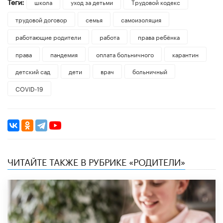
Теги:
школа
уход за детьми
Трудовой кодекс
трудовой договор
семья
самоизоляция
работающие родители
работа
права ребёнка
права
пандемия
оплата больничного
карантин
детский сад
дети
врач
больничный
COVID-19
ЧИТАЙТЕ ТАКЖЕ В РУБРИКЕ «РОДИТЕЛИ»