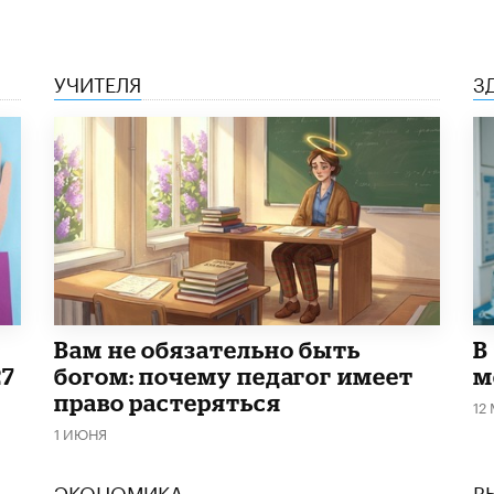
УЧИТЕЛЯ
З
​Вам не обязательно быть
В
27
богом: почему педагог имеет
м
право растеряться
12
1 ИЮНЯ
ЭКОНОМИКА
В