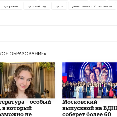
здоровье
детский сад
дети
департамент образования
СКОЕ ОБРАЗОВАНИЕ»
итература – особый
Московский
, в который
выпускной на ВДН
озможно не
соберет более 60