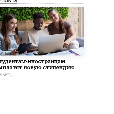
В Минобрнауки рассказали о новых
правилах приема в аспирантуру
1 ИЮНЯ /
КАЧЕСТВО ОБРАЗОВАНИЯ
тудентам-иностранцам
ыплатят новую стипендию
 МАРТА