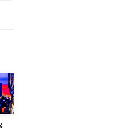
открыли в этом учебном году в Москве
10 ИЮНЯ /
ГОРОДСКОЕ ОБРАЗОВАНИЕ
Госдума приняла закон о детских SIM-
картах
10 ИЮНЯ /
ДЕТИ
Глава СПЧ предложил вернуть в школы
устные переходные экзамены
9 ИЮНЯ /
КАЧЕСТВО ОБРАЗОВАНИЯ
​Объединяя дошкольный мир
8 ИЮНЯ /
АНОНС
«Сколково» и ГК «Просвещение»
анонсировали запуск акселератора
технологических решений для всех
уровней образования
8 ИЮНЯ /
ЧТО ПРОИСХОДИТ?
Рособрнадзор ответил на жалобы
Х
школьников на ошибки в ЕГЭ по
русскому