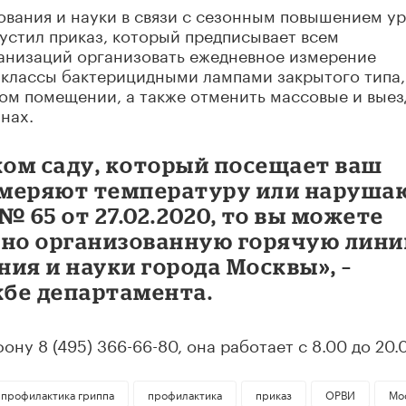
ования и науки в связи с сезонным повышением у
устил приказ, который предписывает всем
анизаций организовать ежедневное измерение
 классы бактерицидными лампами закрытого типа,
ном помещении, а также отменить массовые и вые
нах.
ком саду, который посещает ваш
измеряют температуру или наруша
№ 65 от 27.02.2020, то вы можете
ьно организованную горячую лин
ия и науки города Москвы», –
жбе департамента.
ну 8 (495) 366-66-80, она работает с 8.00 до 20.
профилактика гриппа
профилактика
приказ
ОРВИ
Мо