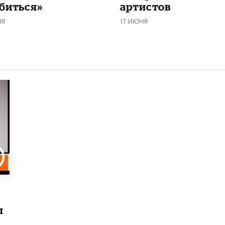
биться»
артистов
НЯ
17 ИЮНЯ
ы