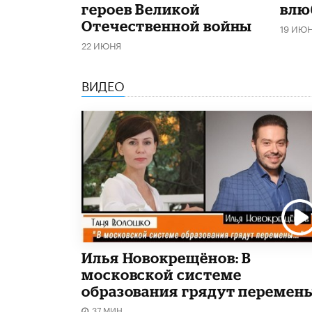
героев Великой
влю
Отечественной войны
19 ИЮ
22 ИЮНЯ
ВИДЕО
Илья Новокрещёнов: В
московской системе
образования грядут перемен
37 МИН.