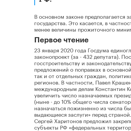
В основном законе предполагается з
государства. Это касается, в частно
менее величины прожиточного миним
Первое чтение
23 января 2020 года Госдума единог
законопроект (за - 432 депутата). По
госстроительству и законодательству 
предложений о поправках в основной
так и от отдельных граждан, полити
регионов. В частности, Павел Краше
международным делам Константин Ко
увеличить число назначаемых прези
(ныне - до 10% общего числа сенаторо
назначаться пожизненно из числа бы
выдающиеся заслуги» перед страной.
Сергей Харитонов предложил закрепи
субъекты РФ «федеральных территор