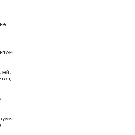
 не
ентом
лей,
тов,
к
лдумы
в