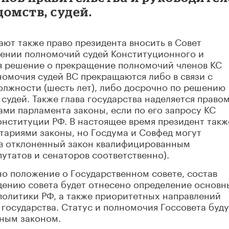
омств, судей.
ют также право президента вносить в Совет
ении полномочий судей Конституционного и
мя решение о прекращение полномочий членов КС
номочия судей ВС прекращаются либо в связи с
олжности (шесть лет), либо досрочно по решению
удей. Также глава государства наделяется правом
ми парламента законы, если по его запросу КС
нституции РФ. В настоящее время президент такж
тариями законы, но Госдума и Совфед могут
ав отклоненный закон квалифицированным
утатов и сенаторов соответственно).
о положение о Государственном совете, состав
дению совета будет отнесено определение основн
политики РФ, а также приоритетных направлений
государства. Статус и полномочия Госсовета буду
ным законом.