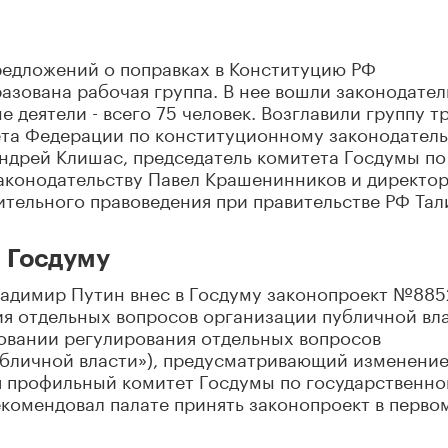
 предложений о поправках в Конституцию РФ
зована рабочая группа. В нее вошли законодател
 деятели - всего 75 человек. Возглавили группу т
ета Федерации по конституционному законодатель
ндрей Клишас, председатель комитета Госдумы по
законодательству Павел Крашенинников и директо
ительного правоведения при правительстве РФ Тал
 Госдуму
ладимир Путин внес в Госдуму законопроект №885
я отдельных вопросов организации публичной вл
вовании регулирования отдельных вопросов
бличной власти»), предусматривающий изменение
ря профильный комитет Госдумы по государственн
екомендовал палате принять законопроект в перво