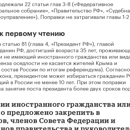
длежали 22 статьи глав 3-8 («Федеративное
ральное собрание», «Правительство РФ», «Судебна
оуправление»). Поправки не затрагивали главы 1-2
к первому чтению
татью 81 (глава 4, «Президент РФ»), главой
данин РФ, достигший возраста 35 лет, проживающ
 и не имеющий иностранного гражданства или вид
ценза оседлости не касается жителей Крыма и
в состав России по итогам референдума). Согласно
кона, президентом может избираться гражданин Р
ий в России не менее 10 лет. При этом поправки
 занятие поста президента более двух сроков под
вии иностранного гражданства ил
ло предложено закрепить в
в, членов Совета Федерации и
енов правительства и руководите