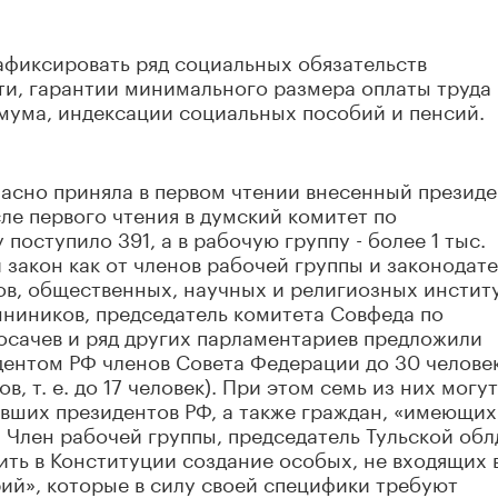
афиксировать ряд социальных обязательств
сти, гарантии минимального размера оплаты труда
ума, индексации социальных пособий и пенсий.
ласно приняла в первом чтении внесенный презид
сле первого чтения в думский комитет по
поступило 391, а в рабочую группу - более 1 тыс.
 закон как от членов рабочей группы и законодате
ков, общественных, научных и религиозных институ
нниников, председатель комитета Совфеда по
сачев и ряд других парламентариев предложили
дентом РФ членов Совета Федерации до 30 челове
в, т. е. до 17 человек). При этом семь из них могут
вших президентов РФ, а также граждан, «имеющих
 Член рабочей группы, председатель Тульской об
ть в Конституции создание особых, не входящих 
ий», которые в силу своей специфики требуют