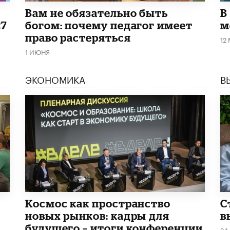
​Вам не обязательно быть
В
27
богом: почему педагог имеет
м
право растеряться
12
1 ИЮНЯ
ЭКОНОМИКА
В
Космос как пространство
С
новых рынков: кадры для
в
будущего – итоги конференции
24