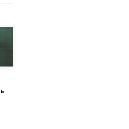
Рособрнадзор ответил на жалобы
школьников на ошибки в ЕГЭ по
русскому
8 ИЮНЯ /
ЕГЭ И ОГЭ
Школа «СКОЛКА» и Госкорпорация
«Росатом» подписали соглашение о
сотрудничестве
8 ИЮНЯ /
ОБРАЗОВАТЕЛЬНАЯ ПОЛИТИКА
Депутаты призвали не отклонять
дипломы только из-за не пройденного
антиплагиата
5 ИЮНЯ /
ЧТО ПРОИСХОДИТ?
Минпросвещения просят добавить в
ть
школьные учебники примеры женщин-
инженеров
5 ИЮНЯ /
УЧЕБНИКИ
Уличенный в списывании школьник
вернул себе призовое место на
олимпиаде через суд