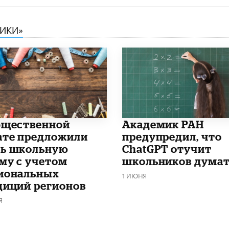
НИКИ»
бщественной
Академик РАН
ате предложили
предупредил, что
ь школьную
ChatGPT отучит
му с учетом
школьников дума
иональных
1 ИЮНЯ
диций регионов
Я