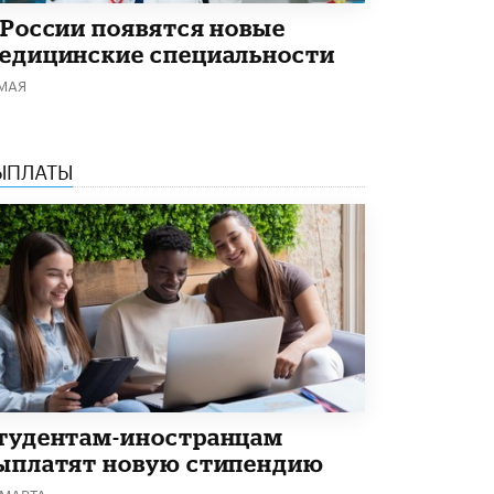
Академик РАН предупредил, что
 России появятся новые
ChatGPT отучит школьников думать
едицинские специальности
1 ИЮНЯ /
ШКОЛЬНИКИ
 МАЯ
ЫПЛАТЫ
тудентам-иностранцам
ыплатят новую стипендию
 МАРТА