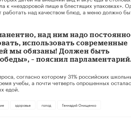
кла к «нездоровой пище в блестящих упаковках». О
т работать над качеством блюд, а меню должно бы
манентно, над ним надо постоянно
овать, использовать современные
тей мы обязаны! Должен быть
обеды», – пояснил парламентарий
проса, согласно которому 31% российских школьн
время учебы, а почти четверть опрошенных остала
х едой.
ние
здоровье
голод
Геннадий Онищенко