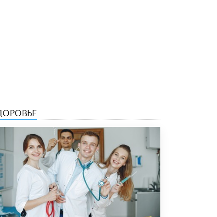
5 ИЮНЯ /
ЧТО ПРОИСХОДИТ?
«Евгений Онегин» станет обязательным
для повторения в 10–11-х классах
4 ИЮНЯ /
КАЧЕСТВО ОБРАЗОВАНИЯ
В Общественной палате предложили
шить школьную форму с учетом
национальных традиций регионов
4 ИЮНЯ /
ШКОЛЬНИКИ
В Госдуме предложили ввести онлайн-
ДОРОВЬЕ
формат для апелляций ЕГЭ
3 ИЮНЯ /
ЕГЭ И ОГЭ
​Яндекс выпустил бесплатный курс по
защите от ИИ-мошенничества
2 ИЮНЯ /
BIG DATA
В России начнут применять новые
подходы к разрешению конфликтов в
школах
2 ИЮНЯ /
ПОДРОСТКИ