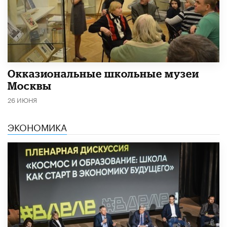
​Окказиональные школьные музеи
Москвы
26 ИЮНЯ
ЭКОНОМИКА