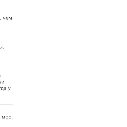
Академик РАН предупредил, что
ChatGPT отучит школьников думать
, чем
1 ИЮНЯ /
ШКОЛЬНИКИ
и
ы.
и
чи
да у
 мое.