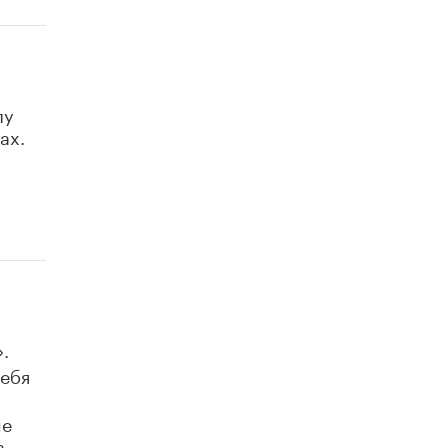
лу
ах.
.
тебя
ые
а