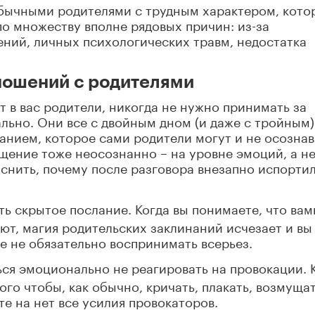
обычными родителями с трудным характером, кото
о множеству вполне рядовых причин: из-за
ний, личных психологических травм, недостатка
ношений с родителями
 в вас родители, никогда не нужно принимать за
льно. Они все с двойным дном (и даже с тройным)
нием, которое сами родители могут и не осознав
щение тоже неосознанно – на уровне эмоций, а н
яснить, почему после разговора внезапно испорти
ть скрытое послание. Когда вы понимаете, что вам
ют, магия родительских заклинаний исчезает и вы
ые не обязательно воспринимать всерьез.
ься эмоционально не реагировать на провокации. 
ого чтобы, как обычно, кричать, плакать, возмущат
те на нет все усилия провокаторов.