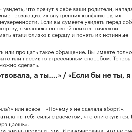
 увидеть, что прячут в себе ваши родители, напад
ение терзающих их внутренних конфликтов, их
неуверенности. Если вы сумеете увидеть перед со
жертву, а человека со своей психологической
ать атаки близко к сердцу и понять их истинные
ять или прощать такое обращение. Вы имеете полн
рыто или пассивно-агрессивным способом. Теперь
 можно сделать.
твовала, а ты….» / «Если бы не ты, я
ла?» или вовсе – «Почему я не сделала аборт!».
атила на тебя силы с расчетом, что они окупятся. 
звращаешь».
оя жизнь проходит зря. Я разочарована, что не см