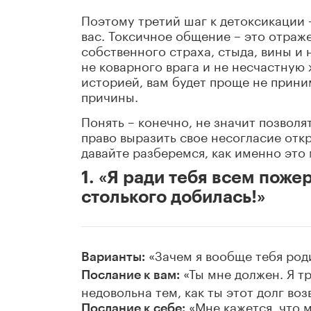
Поэтому третий шаг к детоксикации –
вас. Токсичное общение – это отраж
собственного страха, стыда, вины и 
не коварного врага и не несчастную 
историей, вам будет проще не приним
причины.
Понять – конечно, не значит позвол
право выразить свое несогласие отк
давайте разберемся, как именно это
1. «Я ради тебя всем пожер
столького добилась!»
«Зачем я вообще тебя роди
Варианты:
«Ты мне должен. Я тр
Послание к вам:
недовольна тем, как ты этот долг во
«Мне кажется, что м
Послание к себе: