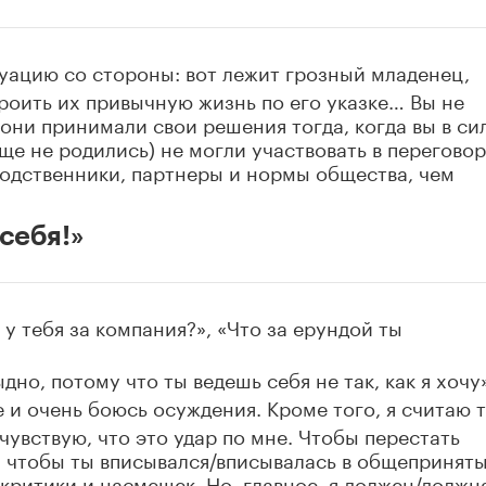
уацию со стороны: вот лежит грозный младенец,
роить их привычную жизнь по его указке… Вы не
они принимали свои решения тогда, когда вы в си
еще не родились) не могли участвовать в переговор
родственники, партнеры и нормы общества, чем
 себя!»
 у тебя за компания?», «Что за ерундой ты
но, потому что ты ведешь себя не так, как я хочу»
е и очень боюсь осуждения. Кроме того, я считаю 
 чувствую, что это удар по мне. Чтобы перестать
, чтобы ты вписывался/вписывалась в общепринят
критики и насмешек. Но, главное, я должен/должн