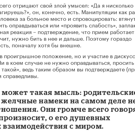
сего отрицают свой злой умысел: «Да я нисколько
агируешь?», он, конечно, есть. Манипуляции как ра
еловека за больное место и спровоцировать: втянут
ть оправдываться или «проявить слабость», запла
ая реакция – подтверждение, что прием работает
ачит, нужно бить в нее и дальше. Поэтому гораздо
ть, поначалу хотя бы внешне.
 в проигрышное положение, но и участие в дискус
и в коем случае не нужно оправдываться, просить
 такой», ведь таким образом вы подтверждаете (п
и справедливы.
» может такая мысль: родительски
 желчные намеки на самом деле н
тношения. Они громче всего говор
 произносит, о его душевных
х взаимодействия с миром.