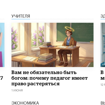
УЧИТЕЛЯ
З
​Вам не обязательно быть
В
27
богом: почему педагог имеет
м
право растеряться
12
1 ИЮНЯ
ЭКОНОМИКА
В