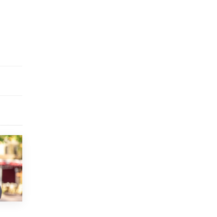
исторические объекты
11 ИЮНЯ /
ГОРОДСКОЕ ОБРАЗОВАНИЕ
​Почти 50 новых объектов образования
открыли в этом учебном году в Москве
10 ИЮНЯ /
ГОРОДСКОЕ ОБРАЗОВАНИЕ
Госдума приняла закон о детских SIM-
картах
10 ИЮНЯ /
ДЕТИ
Глава СПЧ предложил вернуть в школы
устные переходные экзамены
9 ИЮНЯ /
КАЧЕСТВО ОБРАЗОВАНИЯ
​Объединяя дошкольный мир
8 ИЮНЯ /
АНОНС
«Сколково» и ГК «Просвещение»
анонсировали запуск акселератора
технологических решений для всех
уровней образования
8 ИЮНЯ /
ЧТО ПРОИСХОДИТ?