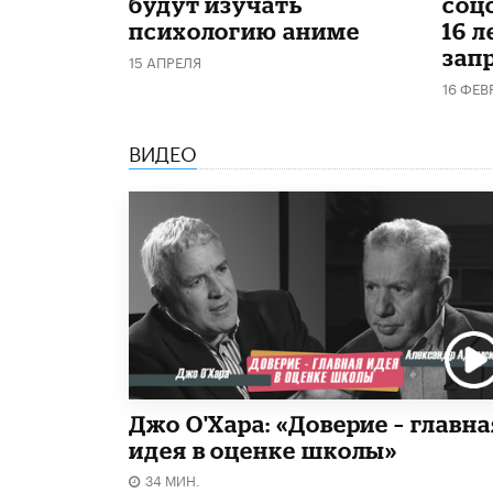
будут изучать
соц
психологию аниме
16 л
запр
15 АПРЕЛЯ
16 ФЕВ
ВИДЕО
Джо О'Хара: «Доверие – главна
идея в оценке школы»
34 МИН.