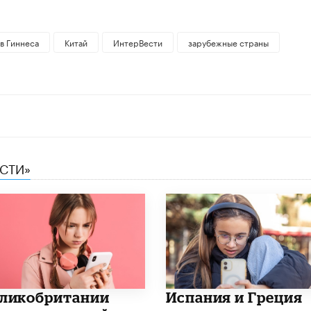
в Гиннеса
Китай
ИнтерВести
зарубежные страны
ЕСТИ»
еликобритании
Испания и Греция