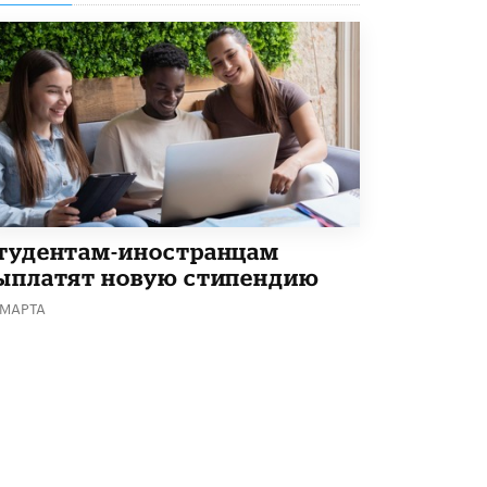
Академик РАН предупредил, что
ChatGPT отучит школьников думать
1 ИЮНЯ /
ШКОЛЬНИКИ
тудентам-иностранцам
ыплатят новую стипендию
 МАРТА