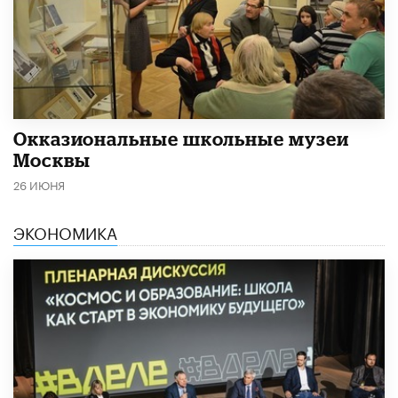
​Окказиональные школьные музеи
Москвы
26 ИЮНЯ
ЭКОНОМИКА