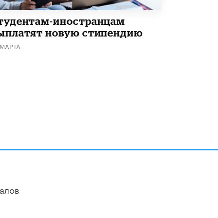
тудентам-иностранцам
ыплатят новую стипендию
 МАРТА
алов