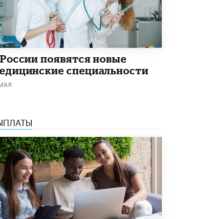
Академик РАН предупредил, что
ChatGPT отучит школьников думать
1 ИЮНЯ /
ШКОЛЬНИКИ
 России появятся новые
едицинские специальности
 МАЯ
ЫПЛАТЫ