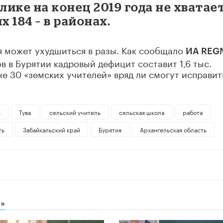
лике на конец 2019 года не хватае
х 184 – в районах.
я может ухудшиться в разы. Как сообщало
ИА REG
в в Бурятии кадровый дефицит составит 1,6 тыс.
не 30 «земских учителей» вряд ли смогут исправит
ь
Тува
сельский учитель
сельская школа
работа
ть
Забайкальский край
Бурятия
Архангельская область
»