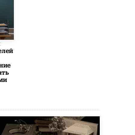
Рособрнадзор ответил на жалобы
школьников на ошибки в ЕГЭ по
русскому
8 ИЮНЯ /
ЕГЭ И ОГЭ
Школа «СКОЛКА» и Госкорпорация
«Росатом» подписали соглашение о
ы
сотрудничестве
елей
8 ИЮНЯ /
ОБРАЗОВАТЕЛЬНАЯ ПОЛИТИКА
ние
Депутаты призвали не отклонять
дипломы только из-за не пройденного
ать
антиплагиата
ми
5 ИЮНЯ /
ЧТО ПРОИСХОДИТ?
Минпросвещения просят добавить в
школьные учебники примеры женщин-
инженеров
5 ИЮНЯ /
УЧЕБНИКИ
Уличенный в списывании школьник
вернул себе призовое место на
олимпиаде через суд