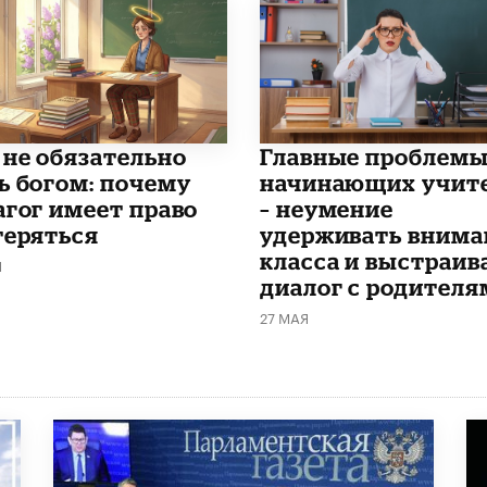
 не обязательно
Главные проблем
ь богом: почему
начинающих учит
агог имеет право
– неумение
теряться
удерживать внима
класса и выстраив
Я
диалог с родителя
27 МАЯ