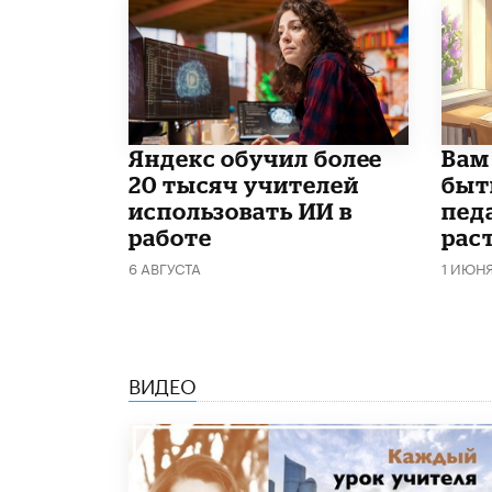
​Яндекс обучил более
​Вам
20 тысяч учителей
быт
использовать ИИ в
пед
работе
рас
6 АВГУСТА
1 ИЮН
ВИДЕО