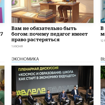
​Вам не обязательно быть
В
27
богом: почему педагог имеет
м
право растеряться
12
1 ИЮНЯ
ЭКОНОМИКА
В