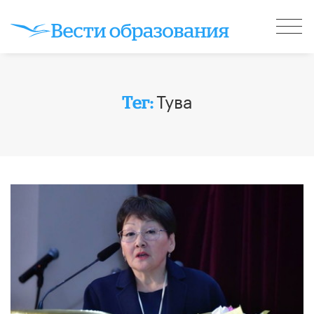
Тува
Тег: