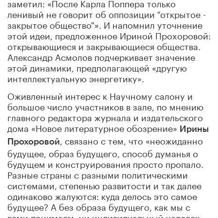
заметил: «После Карла Поппера только
ленивый не говорит об оппозиции "открытое -
закрытое общество"». И напомнил уточнение
этой идеи, предложенное Ириной Прохоровой:
открывающиеся и закрывающиеся общества.
Александр Асмолов подчеркивает значение
этой динамики, предполагающей «другую
интеллектуальную энергетику».
Оживленный интерес к Научному салону и
большое число участников в зале, по мнению
главного редактора журнала и издательского
дома «Новое литературное обозрение»
Ирины
, связано с тем, что «неожиданно
Прохоровой
будущее, образ будущего, способ думанья о
будущем и конструирования просто пропало.
Разные страны с разными политическими
системами, степенью развитости и так далее
одинаково жалуются: куда делось это самое
будущее? А без образа будущего, как мы с
вами понимаем, ни индивидуальный человек,