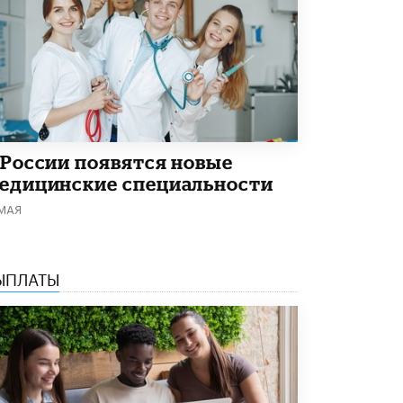
5 ИЮНЯ /
ЧТО ПРОИСХОДИТ?
«Евгений Онегин» станет обязательным
для повторения в 10–11-х классах
4 ИЮНЯ /
КАЧЕСТВО ОБРАЗОВАНИЯ
В Общественной палате предложили
шить школьную форму с учетом
национальных традиций регионов
4 ИЮНЯ /
ШКОЛЬНИКИ
 России появятся новые
едицинские специальности
В Госдуме предложили ввести онлайн-
 МАЯ
формат для апелляций ЕГЭ
3 ИЮНЯ /
ЕГЭ И ОГЭ
​Яндекс выпустил бесплатный курс по
ЫПЛАТЫ
защите от ИИ-мошенничества
2 ИЮНЯ /
BIG DATA
В России начнут применять новые
подходы к разрешению конфликтов в
школах
2 ИЮНЯ /
ПОДРОСТКИ