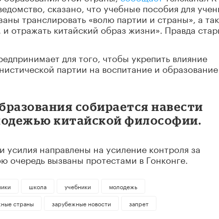
ведомство, сказано, что учебные пособия для учен
заны транслировать «волю партии и страны», а та
 и отражать китайский образ жизни». Правда ста
редпринимает для того, чтобы укрепить влияние
нистической партии на воспитание и образование
бразования собирается навести
лодежью китайской философии.
ти усилия направлены на усиление контроля за
юю очередь вызваны протестами в Гонконге.
ники
школа
учебники
молодежь
жные страны
зарубежные новости
запрет