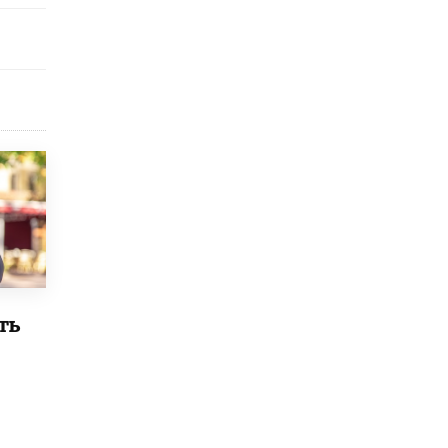
исторические объекты
11 ИЮНЯ /
ГОРОДСКОЕ ОБРАЗОВАНИЕ
​Почти 50 новых объектов образования
открыли в этом учебном году в Москве
10 ИЮНЯ /
ГОРОДСКОЕ ОБРАЗОВАНИЕ
Госдума приняла закон о детских SIM-
картах
10 ИЮНЯ /
ДЕТИ
Глава СПЧ предложил вернуть в школы
устные переходные экзамены
9 ИЮНЯ /
КАЧЕСТВО ОБРАЗОВАНИЯ
​Объединяя дошкольный мир
ть
8 ИЮНЯ /
АНОНС
«Сколково» и ГК «Просвещение»
анонсировали запуск акселератора
технологических решений для всех
уровней образования
8 ИЮНЯ /
ЧТО ПРОИСХОДИТ?