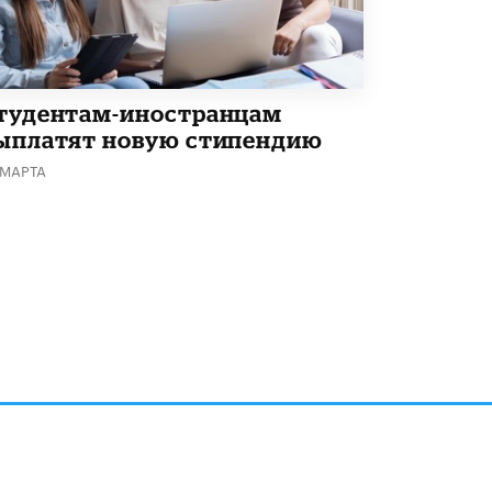
Академик РАН предупредил, что
ChatGPT отучит школьников думать
1 ИЮНЯ /
ШКОЛЬНИКИ
тудентам-иностранцам
ыплатят новую стипендию
 МАРТА
алов