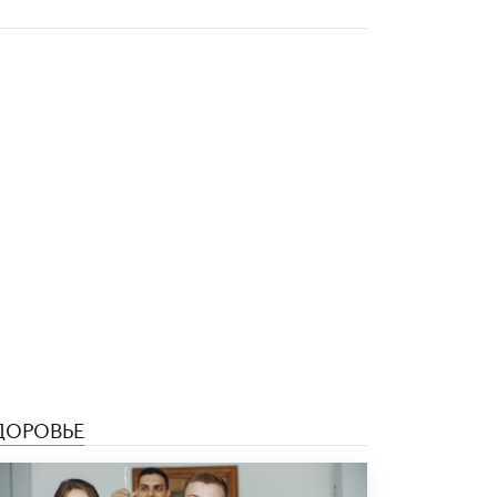
Рособрнадзор ответил на жалобы
школьников на ошибки в ЕГЭ по
русскому
8 ИЮНЯ /
ЕГЭ И ОГЭ
Школа «СКОЛКА» и Госкорпорация
«Росатом» подписали соглашение о
сотрудничестве
8 ИЮНЯ /
ОБРАЗОВАТЕЛЬНАЯ ПОЛИТИКА
Депутаты призвали не отклонять
дипломы только из-за не пройденного
антиплагиата
5 ИЮНЯ /
ЧТО ПРОИСХОДИТ?
Минпросвещения просят добавить в
школьные учебники примеры женщин-
инженеров
5 ИЮНЯ /
УЧЕБНИКИ
ДОРОВЬЕ
Уличенный в списывании школьник
вернул себе призовое место на
олимпиаде через суд