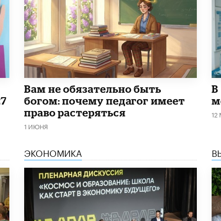
​Вам не обязательно быть
В
27
богом: почему педагог имеет
м
право растеряться
12
1 ИЮНЯ
ЭКОНОМИКА
В