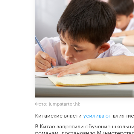
Фото: jumpstarter.hk
Китайские власти
усиливают
влияние
В Китае запретили обучение школьн
романам, постановило Министерство