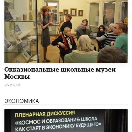
​Окказиональные школьные музеи
Москвы
26 ИЮНЯ
ЭКОНОМИКА