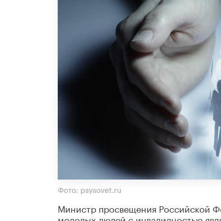
Фото: psysovet.ru
Министр просвещения Российской Ф
молодых людей с инвалидностью явл