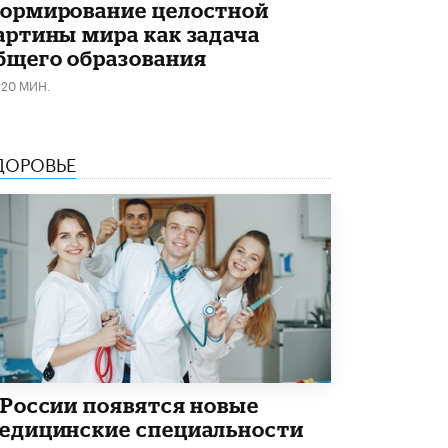
5 ИЮНЯ /
ЧТО ПРОИСХОДИТ?
ормирование целостной
артины мира как задача
«Евгений Онегин» станет обязательным
бщего образования
для повторения в 10–11-х классах
4 ИЮНЯ /
КАЧЕСТВО ОБРАЗОВАНИЯ
120 МИН.
В Общественной палате предложили
шить школьную форму с учетом
национальных традиций регионов
ДОРОВЬЕ
4 ИЮНЯ /
ШКОЛЬНИКИ
В Госдуме предложили ввести онлайн-
формат для апелляций ЕГЭ
3 ИЮНЯ /
ЕГЭ И ОГЭ
​Яндекс выпустил бесплатный курс по
защите от ИИ-мошенничества
2 ИЮНЯ /
BIG DATA
В России начнут применять новые
подходы к разрешению конфликтов в
 России появятся новые
школах
2 ИЮНЯ /
ПОДРОСТКИ
едицинские специальности