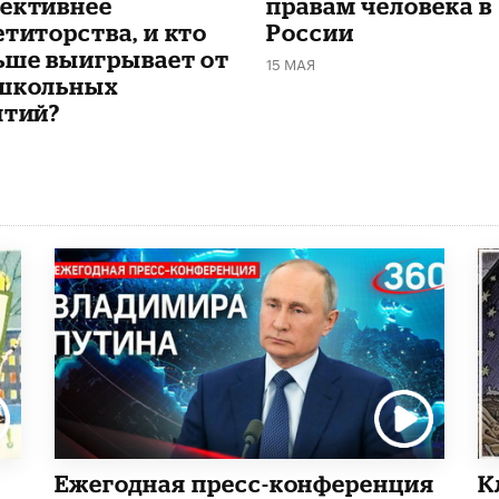
ективнее
правам человека в
етиторства, и кто
России
ьше выигрывает от
15 МАЯ
школьных
ятий?
Ежегодная пресс-конференция
К