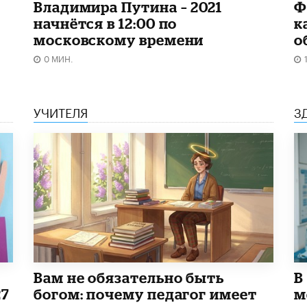
Владимира Путина – 2021
Ф
начнётся в 12:00 по
к
московскому времени
о
0 МИН.
УЧИТЕЛЯ
З
​Вам не обязательно быть
В
27
богом: почему педагог имеет
м