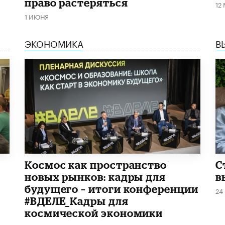
право растеряться
12
1 ИЮНЯ
ЭКОНОМИКА
В
Космос как пространство
С
новых рынков: кадры для
в
будущего – итоги конференции
24
#ВДЕЛЕ_Кадры для
космической экономики