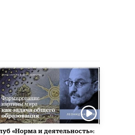
Рособрнадзор ответил на жалобы
школьников на ошибки в ЕГЭ по
русскому
8 ИЮНЯ /
ЕГЭ И ОГЭ
Школа «СКОЛКА» и Госкорпорация
«Росатом» подписали соглашение о
сотрудничестве
8 ИЮНЯ /
ОБРАЗОВАТЕЛЬНАЯ ПОЛИТИКА
Депутаты призвали не отклонять
дипломы только из-за не пройденного
антиплагиата
5 ИЮНЯ /
ЧТО ПРОИСХОДИТ?
Минпросвещения просят добавить в
школьные учебники примеры женщин-
инженеров
5 ИЮНЯ /
УЧЕБНИКИ
Уличенный в списывании школьник
вернул себе призовое место на
луб «Норма и деятельность»:
олимпиаде через суд