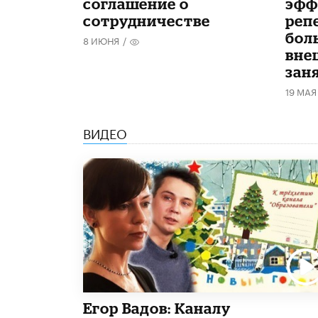
соглашение о
эфф
сотрудничестве
реп
бол
8 ИЮНЯ
/
вне
зан
19 МАЯ
ВИДЕО
Егор Вадов: Каналу