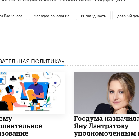
га Васильева
молодое поколение
инвалидность
детский до
ОВАТЕЛЬНАЯ ПОЛИТИКА»
чему
Госдума назначил
олнительное
Яну Лантратову
азование
уполномоченным 