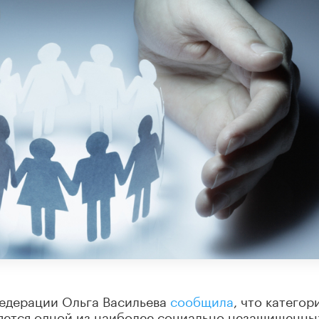
едерации Ольга Васильева
сообщила
, что категор
яется одной из наиболее социально незащищенны