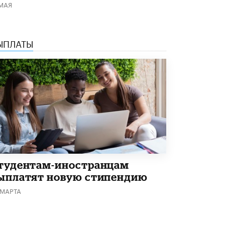
 МАЯ
Академик РАН предупредил, что
ChatGPT отучит школьников думать
1 ИЮНЯ /
ШКОЛЬНИКИ
ЫПЛАТЫ
тудентам-иностранцам
ыплатят новую стипендию
 МАРТА