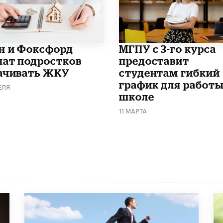
н и Фоксфорд
МГПУ с 3-го курса
чат подростков
предоставит
ачивать ЖКУ
студентам гибкий
график для работы
ЕЛЯ
школе
11 МАРТА