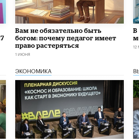
​Вам не обязательно быть
В
27
богом: почему педагог имеет
м
право растеряться
12
1 ИЮНЯ
ЭКОНОМИКА
В