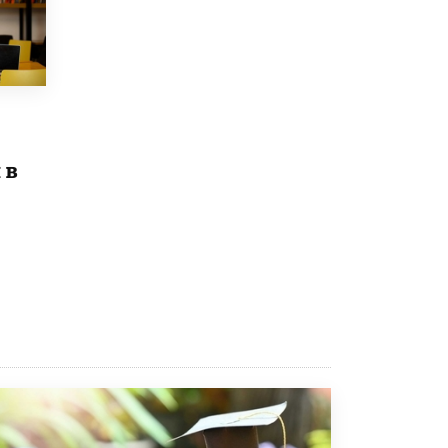
Рособрнадзор ответил на жалобы
школьников на ошибки в ЕГЭ по
русскому
8 ИЮНЯ /
ЕГЭ И ОГЭ
Школа «СКОЛКА» и Госкорпорация
«Росатом» подписали соглашение о
сотрудничестве
 в
8 ИЮНЯ /
ОБРАЗОВАТЕЛЬНАЯ ПОЛИТИКА
Депутаты призвали не отклонять
дипломы только из-за не пройденного
антиплагиата
5 ИЮНЯ /
ЧТО ПРОИСХОДИТ?
Минпросвещения просят добавить в
школьные учебники примеры женщин-
инженеров
5 ИЮНЯ /
УЧЕБНИКИ
Уличенный в списывании школьник
вернул себе призовое место на
олимпиаде через суд