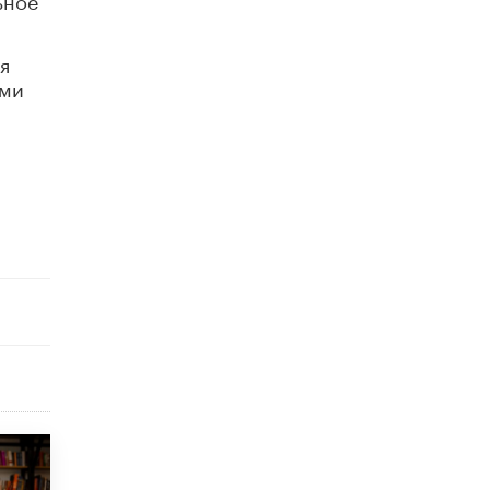
исторические объекты
11 ИЮНЯ /
ГОРОДСКОЕ ОБРАЗОВАНИЕ
я
​Почти 50 новых объектов образования
ыми
открыли в этом учебном году в Москве
10 ИЮНЯ /
ГОРОДСКОЕ ОБРАЗОВАНИЕ
Госдума приняла закон о детских SIM-
картах
10 ИЮНЯ /
ДЕТИ
Глава СПЧ предложил вернуть в школы
устные переходные экзамены
9 ИЮНЯ /
КАЧЕСТВО ОБРАЗОВАНИЯ
​Объединяя дошкольный мир
8 ИЮНЯ /
АНОНС
«Сколково» и ГК «Просвещение»
анонсировали запуск акселератора
технологических решений для всех
уровней образования
8 ИЮНЯ /
ЧТО ПРОИСХОДИТ?