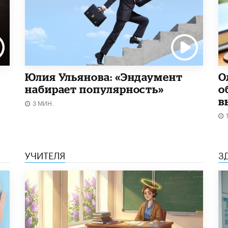
Юлия Ульянова: «Эндаумент
О
набирает популярность»
о
в
3 МИН.
УЧИТЕЛЯ
З