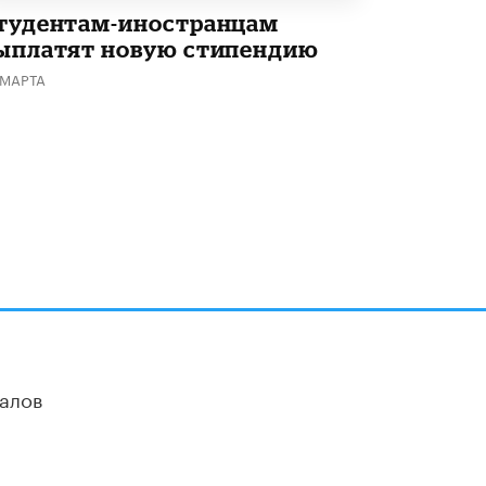
тудентам-иностранцам
ыплатят новую стипендию
 МАРТА
алов