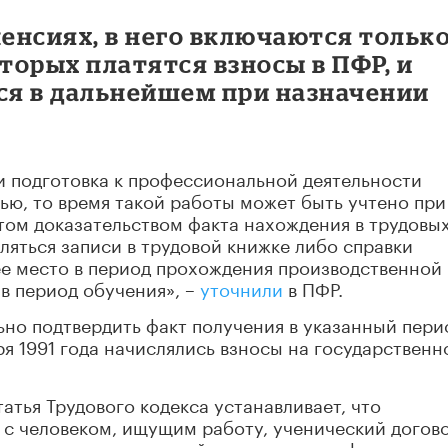
пенсиях, в него включаются тольк
оторых платятся взносы в ПФР, и
я в дальнейшем при назначении
ли подготовка к профессиональной деятельности
ью, то время такой работы может быть учтено при
том доказательством факта нахождения в трудовы
ляться записи в трудовой книжке либо справки
ее место в период прохождения производственной
в период обучения», –
уточнили
в ПФР.
но подтвердить факт получения в указанный пери
ря 1991 года начислялись взносы на государственн
татья Трудового кодекса устанавливает, что
 с человеком, ищущим работу, ученический догов
ботником – ученический договор на профессионал