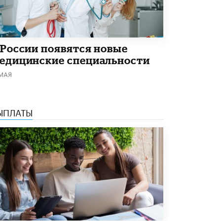
Академик РАН предупредил, что
ChatGPT отучит школьников думать
1 ИЮНЯ /
ШКОЛЬНИКИ
 России появятся новые
едицинские специальности
 МАЯ
ЫПЛАТЫ