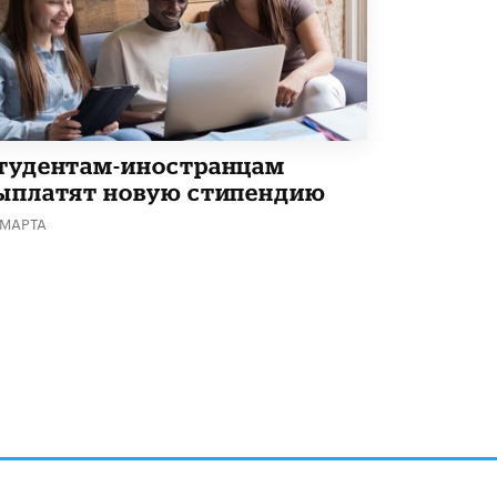
Академик РАН предупредил, что
ChatGPT отучит школьников думать
1 ИЮНЯ /
ШКОЛЬНИКИ
тудентам-иностранцам
ыплатят новую стипендию
 МАРТА