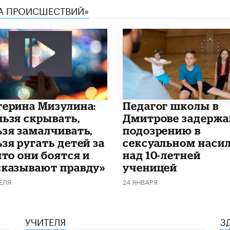
КА ПРОИСШЕСТВИЙ»
терина Мизулина:
Педагог школы в
льзя скрывать,
Дмитрове задержа
ьзя замалчивать,
подозрению в
зя ругать детей за
сексуальном наси
что они боятся и
над 10-летней
сказывают правду»
ученицей
ЕЛЯ
24 ЯНВАРЯ
УЧИТЕЛЯ
З