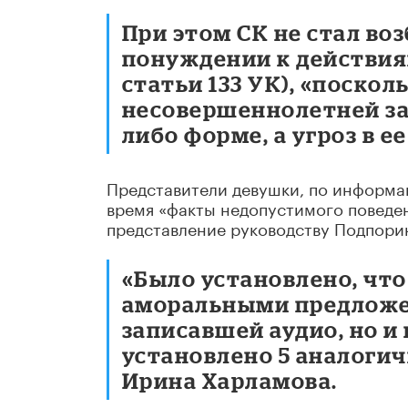
При этом СК не стал во
понуждении к действиям
статьи 133 УК), «поско
несовершеннолетней за
либо форме, а угроз в е
Представители девушки, по информац
время «факты недопустимого поведен
представление руководству Подпорин
«Было установлено, чт
аморальными предложен
записавшей аудио, но и 
установлено 5 аналогич
Ирина Харламова.