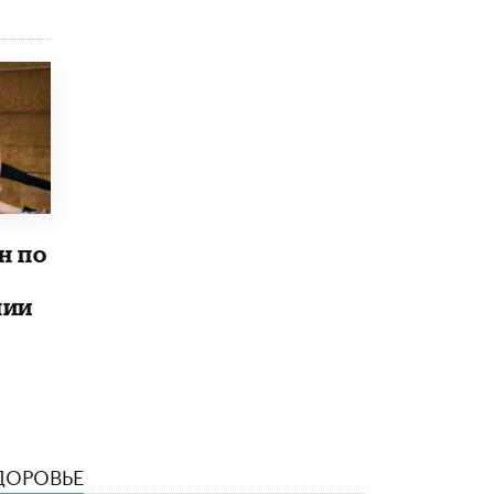
Рособрнадзор ответил на жалобы
школьников на ошибки в ЕГЭ по
русскому
8 ИЮНЯ /
ЕГЭ И ОГЭ
Школа «СКОЛКА» и Госкорпорация
«Росатом» подписали соглашение о
сотрудничестве
8 ИЮНЯ /
ОБРАЗОВАТЕЛЬНАЯ ПОЛИТИКА
Депутаты призвали не отклонять
н по
дипломы только из-за не пройденного
антиплагиата
5 ИЮНЯ /
ЧТО ПРОИСХОДИТ?
лии
Минпросвещения просят добавить в
школьные учебники примеры женщин-
инженеров
5 ИЮНЯ /
УЧЕБНИКИ
Уличенный в списывании школьник
вернул себе призовое место на
ДОРОВЬЕ
олимпиаде через суд