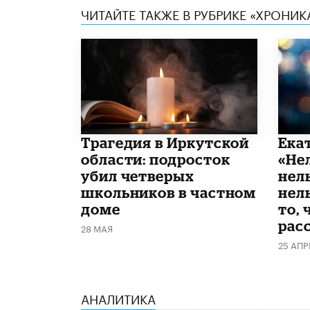
ЧИТАЙТЕ ТАКЖЕ В РУБРИКЕ «ХРОНИ
Трагедия в Иркутской
Ека
области: подросток
«Не
убил четверых
нел
школьников в частном
нель
доме
то, 
рас
28 МАЯ
25 АПР
АНАЛИТИКА