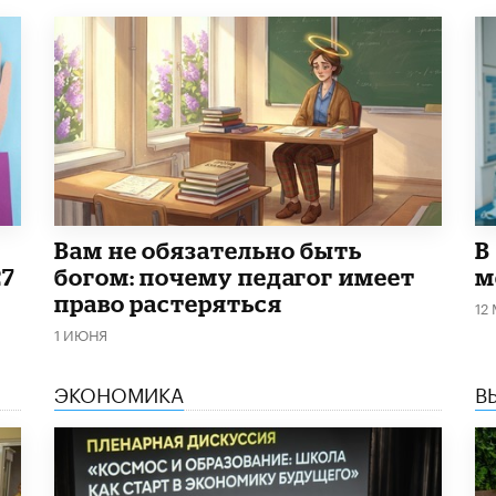
​Вам не обязательно быть
В
27
богом: почему педагог имеет
м
право растеряться
12
1 ИЮНЯ
ЭКОНОМИКА
В