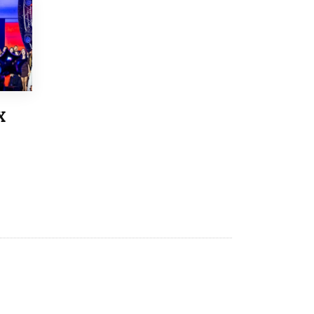
8 ИЮНЯ /
ЕГЭ И ОГЭ
Школа «СКОЛКА» и Госкорпорация
«Росатом» подписали соглашение о
сотрудничестве
8 ИЮНЯ /
ОБРАЗОВАТЕЛЬНАЯ ПОЛИТИКА
Депутаты призвали не отклонять
дипломы только из-за не пройденного
Х
антиплагиата
5 ИЮНЯ /
ЧТО ПРОИСХОДИТ?
Минпросвещения просят добавить в
школьные учебники примеры женщин-
инженеров
5 ИЮНЯ /
УЧЕБНИКИ
Уличенный в списывании школьник
вернул себе призовое место на
олимпиаде через суд
5 ИЮНЯ /
ЧТО ПРОИСХОДИТ?
«Евгений Онегин» станет обязательным
для повторения в 10–11-х классах