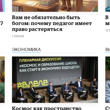
​Вам не обязательно быть
В
27
богом: почему педагог имеет
м
право растеряться
12
1 ИЮНЯ
ЭКОНОМИКА
В
Космос как пространство
С