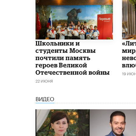
Школьники и
​«Л
студенты Москвы
мир
почтили память
нев
героев Великой
влю
Отечественной войны
19 ИЮ
22 ИЮНЯ
ВИДЕО