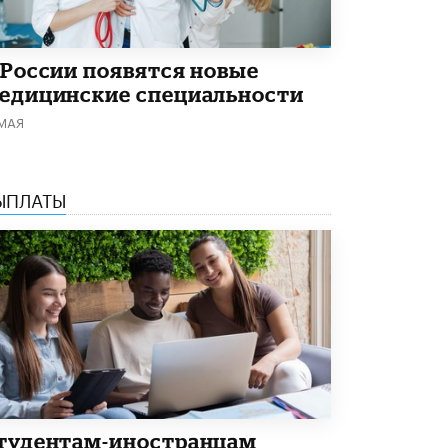
В Минобрнауки рассказали о новых
правилах приема в аспирантуру
1 ИЮНЯ /
КАЧЕСТВО ОБРАЗОВАНИЯ
 России появятся новые
едицинские специальности
 МАЯ
ЫПЛАТЫ
тудентам-иностранцам