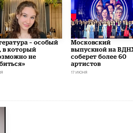
итература – особый
Московский
, в который
выпускной на ВДН
озможно не
соберет более 60
биться»
артистов
НЯ
17 ИЮНЯ