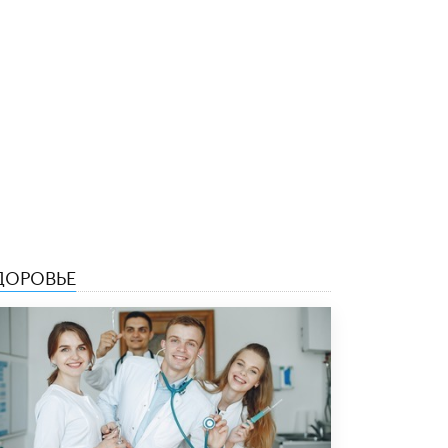
4 ИЮНЯ /
КАЧЕСТВО ОБРАЗОВАНИЯ
В Общественной палате предложили
шить школьную форму с учетом
национальных традиций регионов
4 ИЮНЯ /
ШКОЛЬНИКИ
В Госдуме предложили ввести онлайн-
формат для апелляций ЕГЭ
3 ИЮНЯ /
ЕГЭ И ОГЭ
​Яндекс выпустил бесплатный курс по
защите от ИИ-мошенничества
2 ИЮНЯ /
BIG DATA
ДОРОВЬЕ
В России начнут применять новые
подходы к разрешению конфликтов в
школах
2 ИЮНЯ /
ПОДРОСТКИ
Академик РАН предупредил, что
ChatGPT отучит школьников думать
1 ИЮНЯ /
ШКОЛЬНИКИ