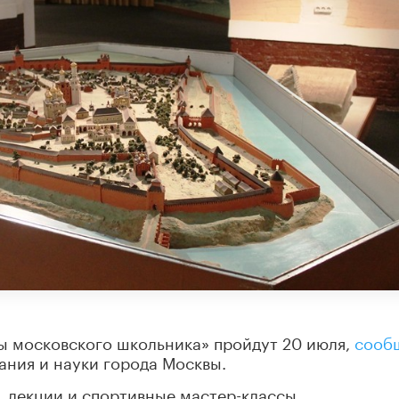
ы московского школьника» пройдут 20 июля,
сооб
ания и науки города Москвы.
, лекции и спортивные мастер-классы.