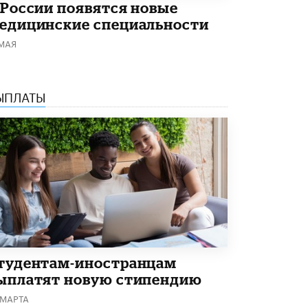
 России появятся новые
Академик РАН предупредил, что
едицинские специальности
ChatGPT отучит школьников думать
1 ИЮНЯ /
ШКОЛЬНИКИ
 МАЯ
ЫПЛАТЫ
тудентам-иностранцам
ыплатят новую стипендию
 МАРТА