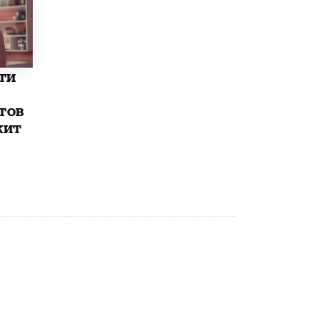
Рособрнадзор ответил на жалобы
школьников на ошибки в ЕГЭ по
русскому
8 ИЮНЯ /
ЕГЭ И ОГЭ
ти
Школа «СКОЛКА» и Госкорпорация
«Росатом» подписали соглашение о
тов
сотрудничестве
8 ИЮНЯ /
ОБРАЗОВАТЕЛЬНАЯ ПОЛИТИКА
жит
Депутаты призвали не отклонять
дипломы только из-за не пройденного
антиплагиата
5 ИЮНЯ /
ЧТО ПРОИСХОДИТ?
Минпросвещения просят добавить в
школьные учебники примеры женщин-
инженеров
5 ИЮНЯ /
УЧЕБНИКИ
Уличенный в списывании школьник
вернул себе призовое место на
олимпиаде через суд