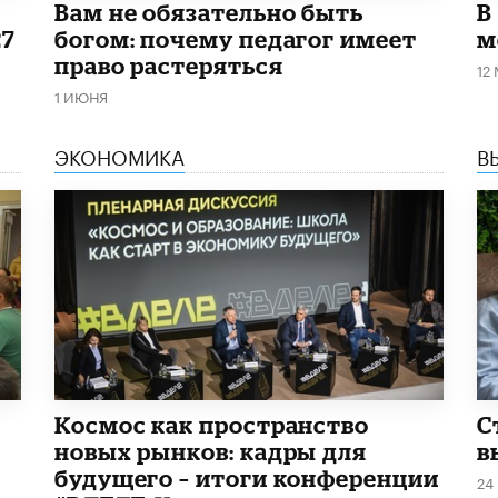
​Вам не обязательно быть
В
27
богом: почему педагог имеет
м
право растеряться
12
1 ИЮНЯ
ЭКОНОМИКА
В
Космос как пространство
С
новых рынков: кадры для
в
будущего – итоги конференции
24