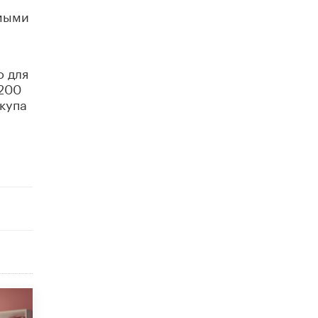
исторические объекты
имыми
11 ИЮНЯ /
ГОРОДСКОЕ ОБРАЗОВАНИЕ
​Почти 50 новых объектов образования
открыли в этом учебном году в Москве
о для
10 ИЮНЯ /
ГОРОДСКОЕ ОБРАЗОВАНИЕ
 200
купа
Госдума приняла закон о детских SIM-
картах
10 ИЮНЯ /
ДЕТИ
Глава СПЧ предложил вернуть в школы
устные переходные экзамены
9 ИЮНЯ /
КАЧЕСТВО ОБРАЗОВАНИЯ
​Объединяя дошкольный мир
8 ИЮНЯ /
АНОНС
«Сколково» и ГК «Просвещение»
анонсировали запуск акселератора
технологических решений для всех
уровней образования
8 ИЮНЯ /
ЧТО ПРОИСХОДИТ?