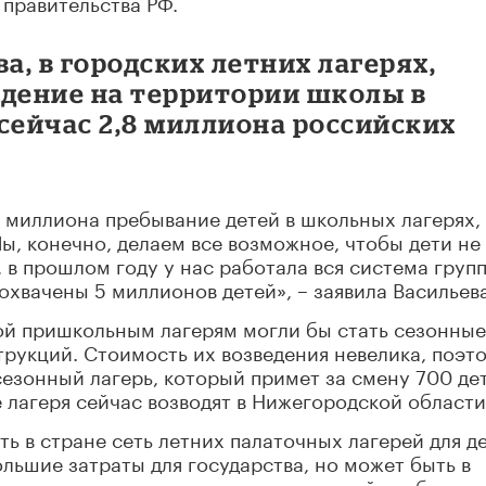
правительства РФ.
а, в городских летних лагерях,
дение на территории школы в
сейчас 2,8 миллиона российских
о миллиона пребывание детей в школьных лагерях,
Мы, конечно, делаем все возможное, чтобы дети не
 в прошлом году у нас работала вся система груп
охвачены 5 миллионов детей», – заявила Васильева
ой пришкольным лагерям могли бы стать сезонные
рукций. Стоимость их возведения невелика, поэт
езонный лагерь, который примет за смену 700 де
 лагеря сейчас возводят в Нижегородской области
ь в стране сеть летних палаточных лагерей для д
ольшие затраты для государства, но может быть в
смотреть программу, в рамках которой мы будем