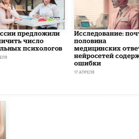
оссии предложили
Исследование: поч
личить число
половина
льных психологов
медицинских отве
нейросетей содер
ЕЛЯ
ошибки
17 АПРЕЛЯ