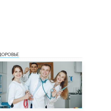
5 ИЮНЯ /
ЧТО ПРОИСХОДИТ?
«Евгений Онегин» станет обязательным
для повторения в 10–11-х классах
4 ИЮНЯ /
КАЧЕСТВО ОБРАЗОВАНИЯ
В Общественной палате предложили
шить школьную форму с учетом
национальных традиций регионов
4 ИЮНЯ /
ШКОЛЬНИКИ
ДОРОВЬЕ
В Госдуме предложили ввести онлайн-
формат для апелляций ЕГЭ
3 ИЮНЯ /
ЕГЭ И ОГЭ
​Яндекс выпустил бесплатный курс по
защите от ИИ-мошенничества
2 ИЮНЯ /
BIG DATA
В России начнут применять новые
подходы к разрешению конфликтов в
школах
2 ИЮНЯ /
ПОДРОСТКИ