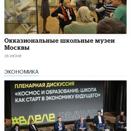
​Окказиональные школьные музеи
Москвы
26 ИЮНЯ
ЭКОНОМИКА