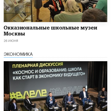
​Окказиональные школьные музеи
Москвы
26 ИЮНЯ
ЭКОНОМИКА