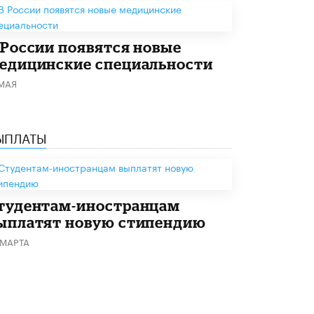
Академик РАН предупредил, что
ChatGPT отучит школьников думать
1 ИЮНЯ /
ШКОЛЬНИКИ
 России появятся новые
едицинские специальности
 МАЯ
ЫПЛАТЫ
тудентам-иностранцам
ыплатят новую стипендию
 МАРТА