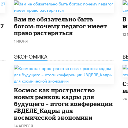
​Вам не обязательно быть
В
27
богом: почему педагог имеет
м
право растеряться
12
1 ИЮНЯ
ЭКОНОМИКА
В
С
Космос как пространство
в
новых рынков: кадры для
24
будущего – итоги конференции
#ВДЕЛЕ_Кадры для
космической экономики
14 АПРЕЛЯ