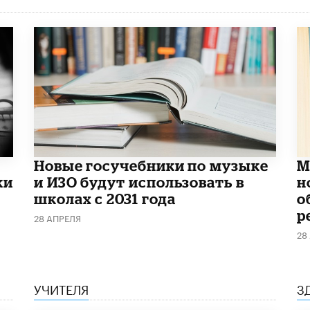
Новые госучебники по музыке
М
ки
и ИЗО будут использовать в
н
школах с 2031 года
о
р
28 АПРЕЛЯ
28
УЧИТЕЛЯ
З