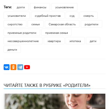
Теги:
долги
финансы
усыновление
усыновители
судебный пристав
суд
смерть
сиротство
семья
Самарская область
родители
приемные родители
приемная семья
несовершеннолетние
квартира
ипотека
дети
деньги
ЧИТАЙТЕ ТАКЖЕ В РУБРИКЕ «РОДИТЕЛИ»