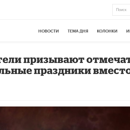
НОВОСТИ
ТЕМА ДНЯ
КОЛОНКИ
И
тели призывают отмеча
льные праздники вмест