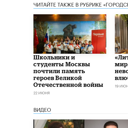
ЧИТАЙТЕ ТАКЖЕ В РУБРИКЕ «ГОРОД
Школьники и
​«Л
студенты Москвы
мир
почтили память
нев
героев Великой
влю
Отечественной войны
19 ИЮ
22 ИЮНЯ
ВИДЕО