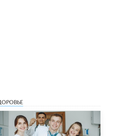
4 ИЮНЯ /
КАЧЕСТВО ОБРАЗОВАНИЯ
В Общественной палате предложили
шить школьную форму с учетом
национальных традиций регионов
4 ИЮНЯ /
ШКОЛЬНИКИ
В Госдуме предложили ввести онлайн-
формат для апелляций ЕГЭ
3 ИЮНЯ /
ЕГЭ И ОГЭ
​Яндекс выпустил бесплатный курс по
защите от ИИ-мошенничества
2 ИЮНЯ /
BIG DATA
В России начнут применять новые
подходы к разрешению конфликтов в
школах
ДОРОВЬЕ
2 ИЮНЯ /
ПОДРОСТКИ
Академик РАН предупредил, что
ChatGPT отучит школьников думать
1 ИЮНЯ /
ШКОЛЬНИКИ