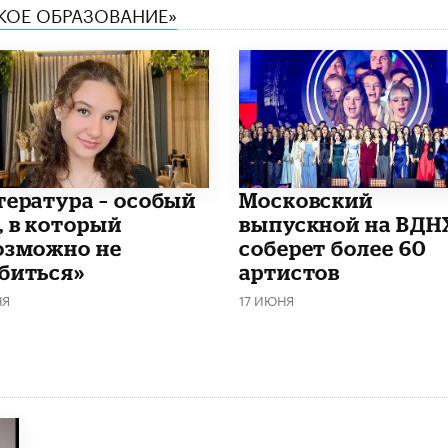
СКОЕ ОБРАЗОВАНИЕ»
итература – особый
Московский
, в который
выпускной на ВДН
озможно не
соберет более 60
биться»
артистов
НЯ
17 ИЮНЯ