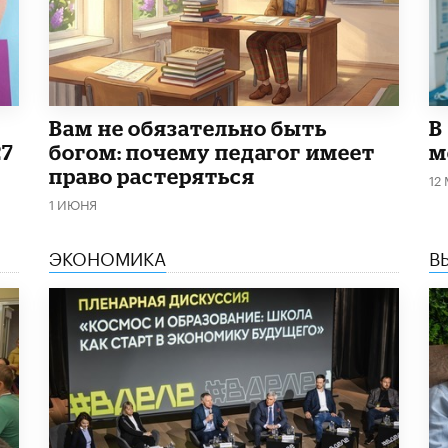
​Вам не обязательно быть
В
27
богом: почему педагог имеет
м
право растеряться
12
1 ИЮНЯ
ЭКОНОМИКА
В