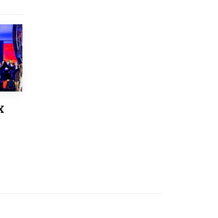
8 ИЮНЯ /
ЕГЭ И ОГЭ
Школа «СКОЛКА» и Госкорпорация
«Росатом» подписали соглашение о
сотрудничестве
8 ИЮНЯ /
ОБРАЗОВАТЕЛЬНАЯ ПОЛИТИКА
Депутаты призвали не отклонять
дипломы только из-за не пройденного
антиплагиата
5 ИЮНЯ /
ЧТО ПРОИСХОДИТ?
Х
Минпросвещения просят добавить в
школьные учебники примеры женщин-
инженеров
5 ИЮНЯ /
УЧЕБНИКИ
Уличенный в списывании школьник
вернул себе призовое место на
олимпиаде через суд
5 ИЮНЯ /
ЧТО ПРОИСХОДИТ?
«Евгений Онегин» станет обязательным
для повторения в 10–11-х классах