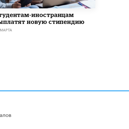
тудентам-иностранцам
ыплатят новую стипендию
 МАРТА
алов