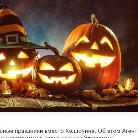
ьные праздники вместо Хэллоуина. Об этом Агент
ила
заместитель председателя Экспертно-