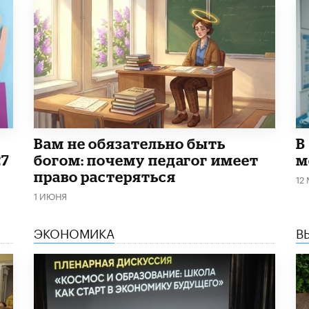
​Вам не обязательно быть
В
27
богом: почему педагог имеет
м
право растеряться
12
1 ИЮНЯ
ЭКОНОМИКА
В