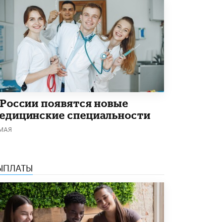
3 ИЮНЯ /
ЕГЭ И ОГЭ
​Яндекс выпустил бесплатный курс по
защите от ИИ-мошенничества
2 ИЮНЯ /
BIG DATA
В России начнут применять новые
подходы к разрешению конфликтов в
школах
2 ИЮНЯ /
ПОДРОСТКИ
 России появятся новые
Академик РАН предупредил, что
едицинские специальности
ChatGPT отучит школьников думать
1 ИЮНЯ /
ШКОЛЬНИКИ
 МАЯ
В Минобрнауки рассказали о новых
правилах приема в аспирантуру
ЫПЛАТЫ
1 ИЮНЯ /
КАЧЕСТВО ОБРАЗОВАНИЯ
Кто будет оценивать поведение
школьников
29 МАЯ /
ШКОЛЬНИКИ