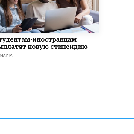
В Госдуме предложили запустить
программу «Выпускной кешбэк» для
тех, кто сдал ЕГЭ и ОГЭ
29 МАЯ /
ЕГЭ И ОГЭ
тудентам-иностранцам
ыплатят новую стипендию
 МАРТА