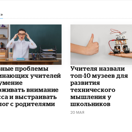
»
вные проблемы
​Учителя назвали
инающих учителей
топ-10 музеев для
еумение
развития
рживать внимание
технического
сса и выстраивать
мышления у
лог с родителями
школьников
20 МАЯ