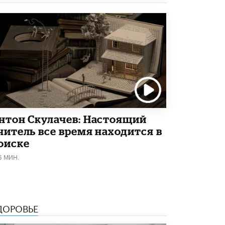
5 ИЮНЯ /
ЧТО ПРОИСХОДИТ?
Минпросвещения просят добавить в
школьные учебники примеры женщин-
инженеров
5 ИЮНЯ /
УЧЕБНИКИ
Уличенный в списывании школьник
вернул себе призовое место на
олимпиаде через суд
5 ИЮНЯ /
ЧТО ПРОИСХОДИТ?
нтон Скулачев: Настоящий
«Евгений Онегин» станет обязательным
читель все время находится в
для повторения в 10–11-х классах
оиске
4 ИЮНЯ /
КАЧЕСТВО ОБРАЗОВАНИЯ
6 МИН.
В Общественной палате предложили
шить школьную форму с учетом
национальных традиций регионов
4 ИЮНЯ /
ШКОЛЬНИКИ
ДОРОВЬЕ
В Госдуме предложили ввести онлайн-
формат для апелляций ЕГЭ