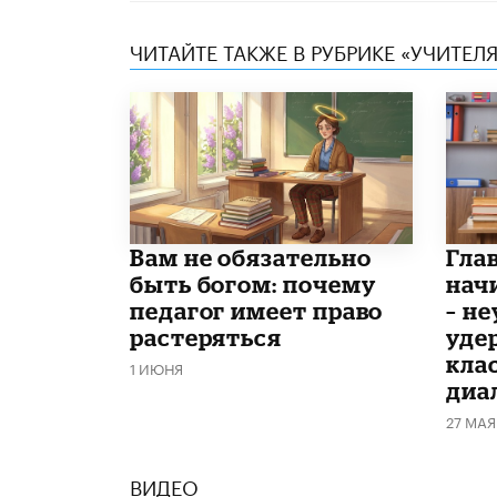
ЧИТАЙТЕ ТАКЖЕ В РУБРИКЕ «УЧИТЕЛЯ
​Вам не обязательно
Гла
быть богом: почему
нач
педагог имеет право
– н
растеряться
уде
кла
1 ИЮНЯ
диа
27 МАЯ
ВИДЕО