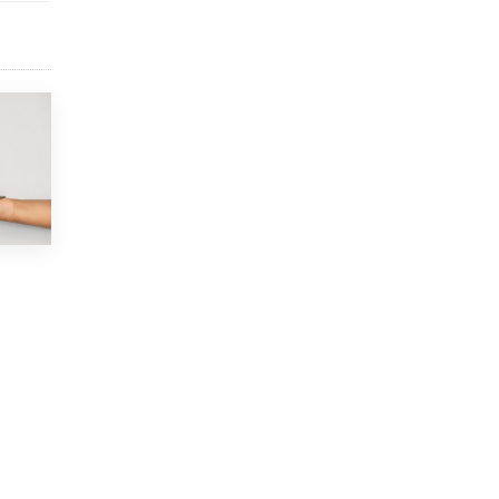
9 ИЮНЯ /
КАЧЕСТВО ОБРАЗОВАНИЯ
​Объединяя дошкольный мир
8 ИЮНЯ /
АНОНС
«Сколково» и ГК «Просвещение»
анонсировали запуск акселератора
технологических решений для всех
уровней образования
8 ИЮНЯ /
ЧТО ПРОИСХОДИТ?
Рособрнадзор ответил на жалобы
школьников на ошибки в ЕГЭ по
русскому
8 ИЮНЯ /
ЕГЭ И ОГЭ
Школа «СКОЛКА» и Госкорпорация
«Росатом» подписали соглашение о
сотрудничестве
8 ИЮНЯ /
ОБРАЗОВАТЕЛЬНАЯ ПОЛИТИКА
Депутаты призвали не отклонять
дипломы только из-за не пройденного
антиплагиата