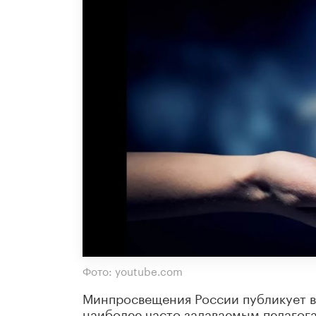
Фото: youtube.com
Минпросвещения России публикует 
наиболее часто задаваемым педагога